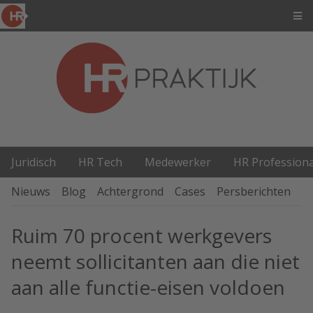
Juridisch
HR Tech
Medewerker
HR Professiona
Nieuws
Blog
Achtergrond
Cases
Persberichten
P
Ruim 70 procent werkgevers
neemt sollicitanten aan die niet
aan alle functie-eisen voldoen