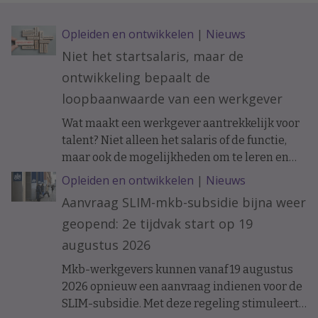
Opleiden en ontwikkelen
|
Nieuws
Niet het startsalaris, maar de
ontwikkeling bepaalt de
loopbaanwaarde van een werkgever
Wat maakt een werkgever aantrekkelijk voor
talent? Niet alleen het salaris of de functie,
maar ook de mogelijkheden om te leren en
ervaring op te doen. Onderzoek naar de
Opleiden en ontwikkelen
|
Nieuws
loopbanen van werknemers laat zien dat de
Aanvraag SLIM-mkb-subsidie bijna weer
ontwikkelkansen binnen een organisatie op
geopend: 2e tijdvak start op 19
langere termijn verschil kunnen maken.
augustus 2026
Mkb-werkgevers kunnen vanaf 19 augustus
2026 opnieuw een aanvraag indienen voor de
SLIM-subsidie. Met deze regeling stimuleert