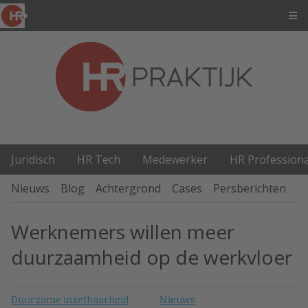
Juridisch
HR Tech
Medewerker
HR Professiona
Nieuws
Blog
Achtergrond
Cases
Persberichten
P
Werknemers willen meer
duurzaamheid op de werkvloer
Duurzame inzetbaarheid
Nieuws