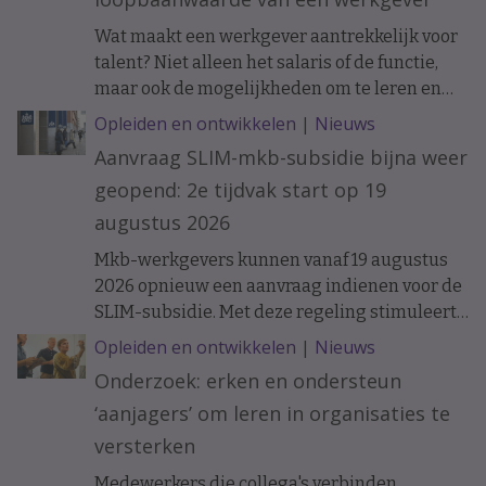
Wat maakt een werkgever aantrekkelijk voor
talent? Niet alleen het salaris of de functie,
maar ook de mogelijkheden om te leren en
ervaring op te doen. Onderzoek naar de
Opleiden en ontwikkelen
|
Nieuws
loopbanen van werknemers laat zien dat de
Aanvraag SLIM-mkb-subsidie bijna weer
ontwikkelkansen binnen een organisatie op
geopend: 2e tijdvak start op 19
langere termijn verschil kunnen maken.
augustus 2026
Mkb-werkgevers kunnen vanaf 19 augustus
2026 opnieuw een aanvraag indienen voor de
SLIM-subsidie. Met deze regeling stimuleert
het ministerie van Sociale Zaken en
Opleiden en ontwikkelen
|
Nieuws
Werkgelegenheid leren en ontwikkelen
Onderzoek: erken en ondersteun
binnen organisaties.
‘aanjagers’ om leren in organisaties te
versterken
Medewerkers die collega's verbinden,