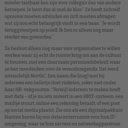
minder tastbaar kan zijn voor collega’s dan van andere
beroepen. Je bent dus al snel de klos.” Ze heeft zichzelf
opnieuw moeten uitvinden en zich moeten afvragen
wat zij nou echt belangrijk vindt in een baan. “Je wordt
teruggeworpen op jezelf. Ik ben er alleen nog maar
sterker van geworden.”
Ze besloot alleen nog maar voor organisaties te willen
werken waar zij echt de ruimte krijg om aan de cultuur
te bouwen, met een duurzaam personeelsbeleid, waar
ze kan meedenken over de veranderagenda. Dat werd
uiteindelijk NorthC. Een naam die (nog) niet bij
iedereen een belletje doet rinkelen, zeker niet onder
haar HR-vakgenoten. “Terwijl iedereen te maken heeft
met data – of je nu iets invoert in een HRIT-systeem, een
mailtje stuurt, online een rekening betaalt, of een post
op social media plaatst. Zie ons als een digitaalpakhuis:
klanten huren bij ons datacenterruimte voor hun IT-
omgeving, waar ze hun servers en netwerkapparatuur