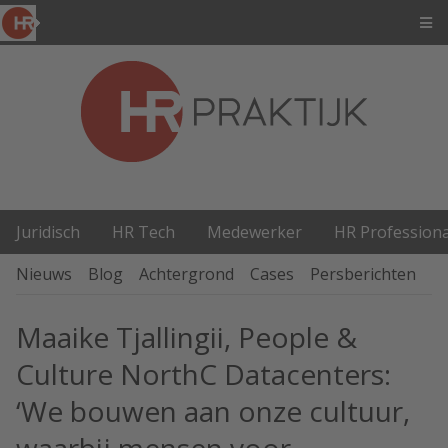
Juridisch
HR Tech
Medewerker
HR Professiona
Nieuws
Blog
Achtergrond
Cases
Persberichten
P
Maaike Tjallingii, People &
Culture NorthC Datacenters:
‘We bouwen aan onze cultuur,