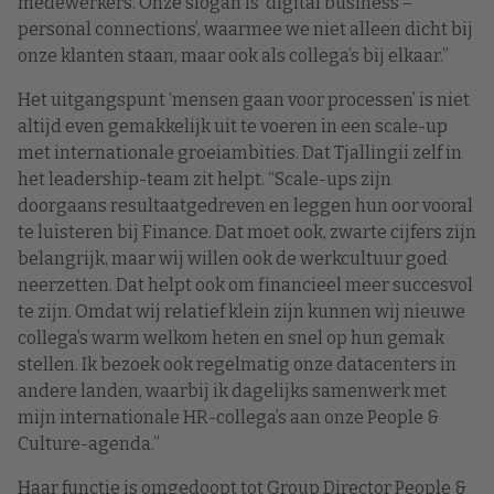
medewerkers. Onze slogan is ‘digital business –
personal connections’, waarmee we niet alleen dicht bij
onze klanten staan, maar ook als collega’s bij elkaar.”
Het uitgangspunt ‘mensen gaan voor processen’ is niet
altijd even gemakkelijk uit te voeren in een scale-up
met internationale groeiambities. Dat Tjallingii zelf in
het leadership-team zit helpt. “Scale-ups zijn
doorgaans resultaatgedreven en leggen hun oor vooral
te luisteren bij Finance. Dat moet ook, zwarte cijfers zijn
belangrijk, maar wij willen ook de werkcultuur goed
neerzetten. Dat helpt ook om financieel meer succesvol
te zijn. Omdat wij relatief klein zijn kunnen wij nieuwe
collega’s warm welkom heten en snel op hun gemak
stellen. Ik bezoek ook regelmatig onze datacenters in
andere landen, waarbij ik dagelijks samenwerk met
mijn internationale HR-collega’s aan onze People &
Culture-agenda.”
Haar functie is omgedoopt tot Group Director People &