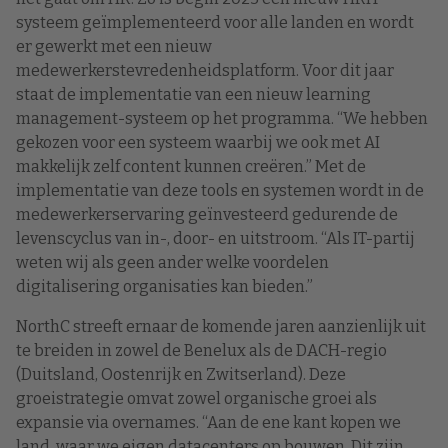
systeem geïmplementeerd voor alle landen en wordt
er gewerkt met een nieuw
medewerkerstevredenheidsplatform. Voor dit jaar
staat de implementatie van een nieuw learning
management-systeem op het programma. “We hebben
gekozen voor een systeem waarbij we ook met AI
makkelijk zelf content kunnen creëren.” Met de
implementatie van deze tools en systemen wordt in de
medewerkerservaring geïnvesteerd gedurende de
levenscyclus van in-, door- en uitstroom. “Als IT-partij
weten wij als geen ander welke voordelen
digitalisering organisaties kan bieden.”
NorthC streeft ernaar de komende jaren aanzienlijk uit
te breiden in zowel de Benelux als de DACH-regio
(Duitsland, Oostenrijk en Zwitserland). Deze
groeistrategie omvat zowel organische groei als
expansie via overnames. “Aan de ene kant kopen we
land, waar we eigen datacenters op bouwen. Dit zijn