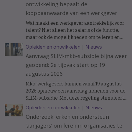
ontwikkeling bepaalt de
loopbaanwaarde van een werkgever
Wat maakt een werkgever aantrekkelijk voor
talent? Niet alleen het salaris of de functie,
maar ook de mogelijkheden om te leren en
ervaring op te doen. Onderzoek naar de
Opleiden en ontwikkelen
|
Nieuws
loopbanen van werknemers laat zien dat de
Aanvraag SLIM-mkb-subsidie bijna weer
ontwikkelkansen binnen een organisatie op
geopend: 2e tijdvak start op 19
langere termijn verschil kunnen maken.
augustus 2026
Mkb-werkgevers kunnen vanaf 19 augustus
2026 opnieuw een aanvraag indienen voor de
SLIM-subsidie. Met deze regeling stimuleert
het ministerie van Sociale Zaken en
Opleiden en ontwikkelen
|
Nieuws
Werkgelegenheid leren en ontwikkelen
Onderzoek: erken en ondersteun
binnen organisaties.
‘aanjagers’ om leren in organisaties te