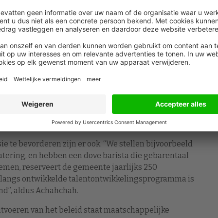
sie
het beleid uit in een concrete actielijnen. Onderdeel
ge ambtenaren met een bi-culturele achtergrond te
an de medewerkers met een niet-Europese
gen 2026. Ook wordt ingezet op een inclusievere
sten zijn sinds enkele jaren nadrukkelijk inclusief
selectiecommissie divers samengesteld. En de
, maar ook naar diens vaardigheden.
e te bevorderen zijn er ook. “We stellen bijvoorbeeld
atering, en hebben een dove barista die gebarentaal
emen, reserveert de gemeente jaarlijks 250
onlangs ontwikkelde talentontwikkelingsprogramma is
d”, aldus Achahchah.
n uitvoeren van het beleid staat maatschappelijke