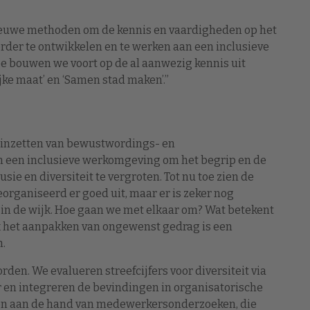
euwe methoden om de kennis en vaardigheden op het
erder te ontwikkelen en te werken aan een inclusieve
e bouwen we voort op de al aanwezig kennis uit
ke maat’ en ‘Samen stad maken’.”
 inzetten van bewustwordings- en
n een inclusieve werkomgeving om het begrip en de
ie en diversiteit te vergroten. Tot nu toe zien de
rganiseerd er goed uit, maar er is zeker nog
 in de wijk. Hoe gaan we met elkaar om? Wat betekent
k het aanpakken van ongewenst gedrag is een
h.
rden. We evalueren streefcijfers voor diversiteit via
er en integreren de bevindingen in organisatorische
en aan de hand van medewerkersonderzoeken, die