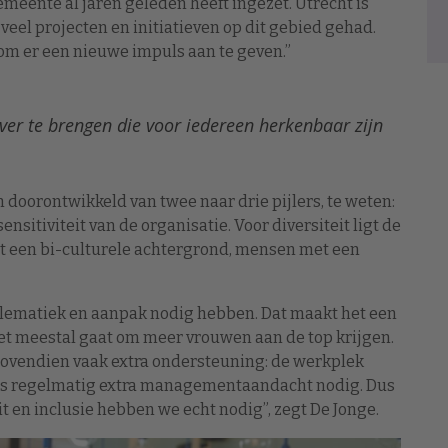
meente al jaren geleden heeft ingezet. Utrecht is
 veel projecten en initiatieven op dit gebied gehad.
m er een nieuwe impuls aan te geven.”
er te brengen die voor iedereen herkenbaar zijn
 doorontwikkeld van twee naar drie pijlers, te weten:
ensitiviteit van de organisatie. Voor diversiteit ligt de
t een bi-culturele achtergrond, mensen met een
oblematiek en aanpak nodig hebben. Dat maakt het een
et meestal gaat om meer vrouwen aan de top krijgen.
vendien vaak extra ondersteuning: de werkplek
is regelmatig extra managementaandacht nodig. Dus
it en inclusie hebben we echt nodig”, zegt De Jonge.