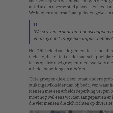
voortzetting van de ontwikkelingen die de ge
altijd al een diverse stad geweest en heeft al
We hebben anderhalf jaar geleden gekozen o
‘We streven ernaar om boodschappen ov
en de grootst mogelijke impact hebben’
Het D&I-beleid van de gemeente is sindsdien
inclusie, diversiteit en de maatschappelijke s
focus op drie doelgroepen: medewerkers me
arbeidsbeperking en mbo’ers.
“Drie groepen die elk een totaal andere pr
stuk ingewikkelder dan bij bedrijven waar h
Mensen met een arbeidsbeperking vergen bo
moet nog wel eens worden aangepast en er 
die vier mensen die zich richten op diversite