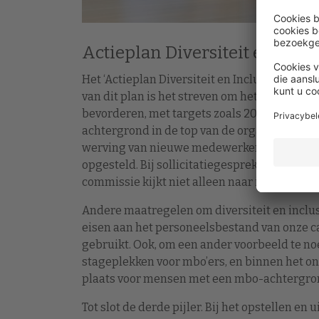
Actieplan Diversiteit en Inclu
Het ‘Actieplan Diversiteit en Inclusie’ werkt 
van dit plan is het streven om het percenta
bevorderen, met targets zoals 20 procent v
achtergrond in de top van de organisatie te
werving van nieuwe medewerkers. Vacaturetek
opgesteld. Bij sollicitatiegesprekken is de 
commissie kijkt niet alleen naar iemands cv
Andere maatregelen om diversiteit en inclusi
eisen aan het personeelsbestand van onze c
gebruikt. Ook, om een ander voorbeeld te no
stageplekken voor mbo’ers, en binnen het 
plaats voor mensen met een mbo-achtergron
Tot slot de derde pijler. Bij het opstellen e