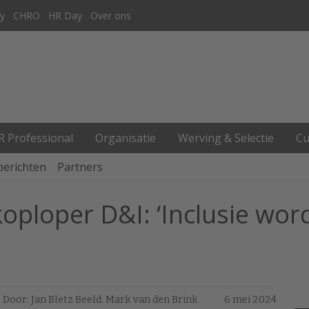
y
CHRO
HR Day
Over ons
R Professional
Organisatie
Werving & Selectie
Cu
berichten
Partners
ploper D&I: ‘Inclusie word
Door: Jan Bletz Beeld: Mark van den Brink
6 mei 2024