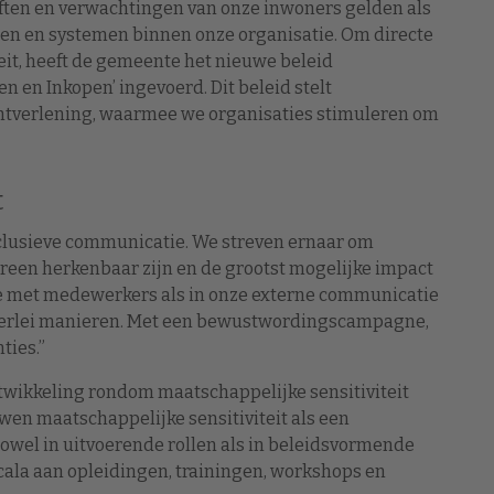
eften en verwachtingen van onze inwoners gelden als
en en systemen binnen onze organisatie. Om directe
teit, heeft de gemeente het nieuwe beleid
en Inkopen’ ingevoerd. Dit beleid stelt
chtverlening, waarmee we organisaties stimuleren om
t
clusieve communicatie. We streven ernaar om
reen herkenbaar zijn en de grootst mogelijke impact
e met medewerkers als in onze externe communicatie
allerlei manieren. Met een bewustwordingscampagne,
ties.”
twikkeling rondom maatschappelijke sensitiviteit
en maatschappelijke sensitiviteit als een
owel in uitvoerende rollen als in beleidsvormende
scala aan opleidingen, trainingen, workshops en