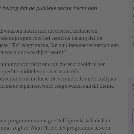
e belang dat de publieke sector hecht aan
 waarom had ik niet diversiteit, inclusie en
e mijn ogen voor het terechte belang dat de
sie.” “En”, voegt ze toe, “de publieke sector vervult een
 socialer en eerlijker wordt.”
spanningen verricht om aan die voorbeeldrol een
 beperkte middelen: er was maar één
versiteit en inclusie. Dit veranderde anderhalf jaar
ad meer capaciteit werd toegewezen aan dit thema
.
 jaar programmamanager. Zelf spreekt Achahchah
ma, zegt ze. Want: “Ik zie het programma als een