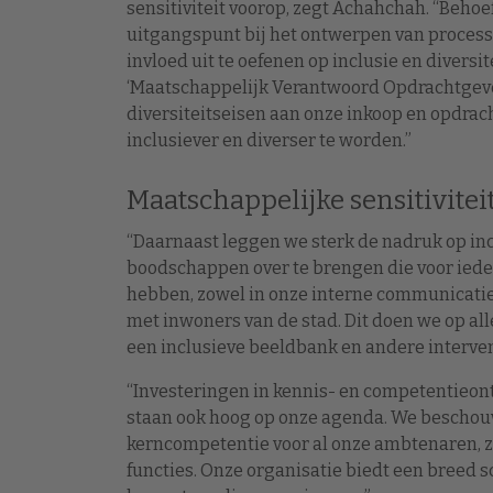
sensitiviteit voorop, zegt Achahchah. “Beho
uitgangspunt bij het ontwerpen van process
invloed uit te oefenen op inclusie en diversi
‘Maatschappelijk Verantwoord Opdrachtgeven 
diversiteitseisen aan onze inkoop en opdra
inclusiever en diverser te worden.”
Maatschappelijke sensitivitei
“Daarnaast leggen we sterk de nadruk op in
boodschappen over te brengen die voor iede
hebben, zowel in onze interne communicati
met inwoners van de stad. Dit doen we op 
een inclusieve beeldbank en andere interven
“Investeringen in kennis- en competentieon
staan ook hoog op onze agenda. We beschouw
kerncompetentie voor al onze ambtenaren, z
functies. Onze organisatie biedt een breed 