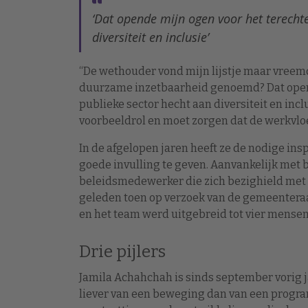
‘Dat opende mijn ogen voor het terecht
diversiteit en inclusie’
“De wethouder vond mijn lijstje maar vreemd:
duurzame inzetbaarheid genoemd? Dat opend
publieke sector hecht aan diversiteit en inclu
voorbeeldrol en moet zorgen dat de werkvloer
In de afgelopen jaren heeft ze de nodige in
goede invulling te geven. Aanvankelijk met
beleidsmedewerker die zich bezighield met di
geleden toen op verzoek van de gemeentera
en het team werd uitgebreid tot vier mensen
Drie pijlers
Jamila Achahchah is sinds september vorig
liever van een beweging dan van een program