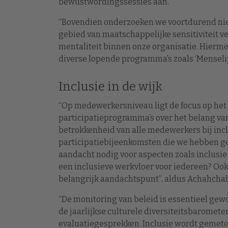
bewustwordingssessies aan.”
“Bovendien onderzoeken we voortdurend ni
gebied van maatschappelijke sensitiviteit v
mentaliteit binnen onze organisatie. Hierme
diverse lopende programma’s zoals ‘Menselij
Inclusie in de wijk
“Op medewerkersniveau ligt de focus op het
participatieprogramma’s over het belang va
betrokkenheid van alle medewerkers bij inclus
participatiebijeenkomsten die we hebben geo
aandacht nodig voor aspecten zoals inclusie
een inclusieve werkvloer voor iedereen? Oo
belangrijk aandachtspunt”, aldus Achahcha
“De monitoring van beleid is essentieel gewo
de jaarlijkse culturele diversiteitsbaromet
evaluatiegesprekken. Inclusie wordt gemet