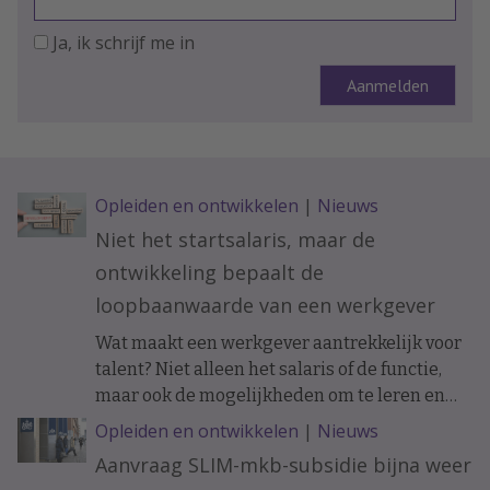
Ja, ik schrijf me in
Opleiden en ontwikkelen
|
Nieuws
Niet het startsalaris, maar de
ontwikkeling bepaalt de
loopbaanwaarde van een werkgever
Wat maakt een werkgever aantrekkelijk voor
talent? Niet alleen het salaris of de functie,
maar ook de mogelijkheden om te leren en
ervaring op te doen. Onderzoek naar de
Opleiden en ontwikkelen
|
Nieuws
loopbanen van werknemers laat zien dat de
Aanvraag SLIM-mkb-subsidie bijna weer
ontwikkelkansen binnen een organisatie op