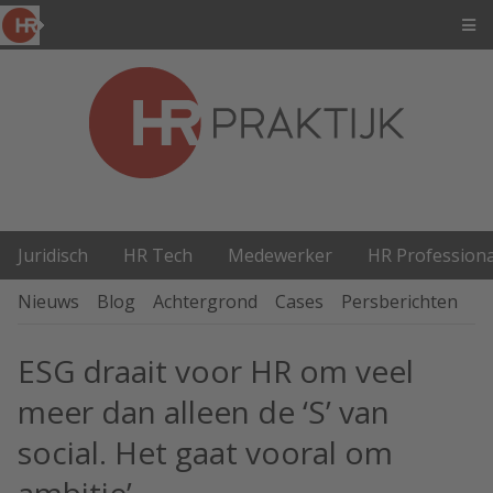
Juridisch
HR Tech
Medewerker
HR Professiona
Nieuws
Blog
Achtergrond
Cases
Persberichten
P
ESG draait voor HR om veel
meer dan alleen de ‘S’ van
social. Het gaat vooral om