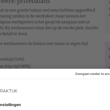
 werk-privébalans
 dat ze een goede balans wel eens hebben opgeofferd
plossing zelden in de werksfeer, maar nemen het
Volgens werkgevers is het gesprek aangaan met je
. Bij werknemers staat dat op de vierde plek, slechts
kelijk te doen.
len werknemers de balans met name in eigen tijd,
erktijd (54%)
n vrije tijd (49%)
 (42%)
Thijs Launspach waarom er een dergelijke barrière
steeds sprake is van een taboe: weinig werknemers
gaan met hun werkgever. Dit terwijl het juist in het
rs gezond en gelukkig aan het werk kunnen. Op tijd
rekken is een teken van zelfinzicht, niet van ‘zwakte’.