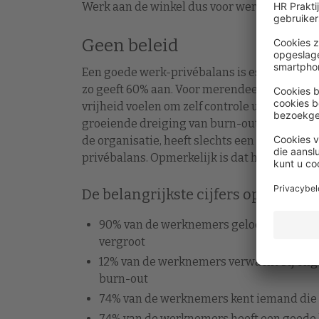
Werk aan de winkel dus voor werkgevers: de
Geen beleid
Een goede werk-privébalans is essentieel i
zo geeft 60% aan. Voor merendeel van de on
vrijheid voelen om zelf controle uit te oefe
groeiende dreiging van burn-outs bij werkn
de organisatie, heeft slechts een op de drie
privébalans. Opmerkelijk is dat hetzelfde aa
De belangrijkste cijfers op een rij
90% van de werknemers gelooft dat sche
vergroot
12% van de werknemers verwacht bij ong
burn-out
74% van de werknemers kent iemand die 
74% van de werknemers heeft een goede 