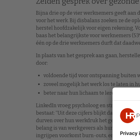
Zelden gesprek over gezonde
Bijna drie op de vier werknemers geeft aan
voor het werk. Bij disbalans zoeken ze de o
herstel hoofdzakelijk voor eigen rekening. 
baas het belangrijkste voor werknemers (53%)
één op de drie werknemers durft dat daadwer
In plaats van het gesprek aan gaan, herstel
door:
voldoende tijd voor ontspanning buiten w
zoveel mogelijk het werk los te laten in hu
beter naar hun lichaam te leren luisteren
LinkedIn vroeg psycholoog en stressexpert 
bestaat: “Uit deze cijfers blijkt dat er nog 
durven over hun werkdruk het gesprek aan te 
belang is van werkgevers als hun medewerke
ingrijpen voorkomt burn-outs, en aan de bel t