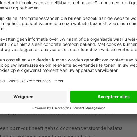
 drempel hiervoor moet omlaag.”
n het carrièrepad van de ondervraagde medewerkers,
dervraagde werknemers (34%) betekent dit dat zij de
nen op de indeling van werk en privé. Ondanks de
emers en de gevolgen voor zowel de professional als
 werkgevers een beleid ten aanzien van de werk-
ntal werkgevers aangeeft dat er geen beleid nodig is.
ve werk-privébalans de kans op een burn-out
ewijzigde werkomstandigheden binnen 1 jaar een
een burn-out heeft gehad door een verstoorde balans
balans wel eens opgeofferd voor het werk