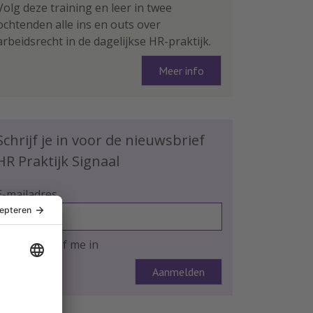
Volg deze training en leer in twee
ochtenden alle ins en outs over
arbeidsrecht in de dagelijkse HR-praktijk.
Meer info
Schrijf je in voor de nieuwsbrief
HR Praktijk Signaal
E-mailadres
Ja, ik schrijf me in