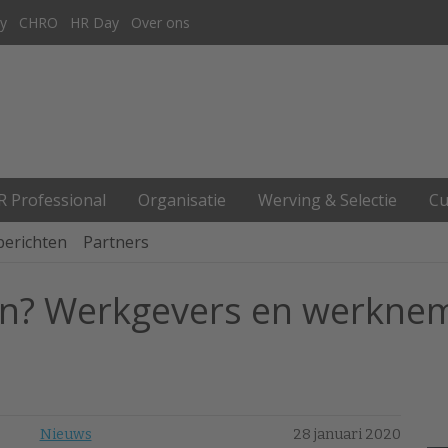
y
CHRO
HR Day
Over ons
R Professional
Organisatie
Werving & Selectie
Cu
berichten
Partners
? Werkgevers en werkneme
Nieuws
28 januari 2020