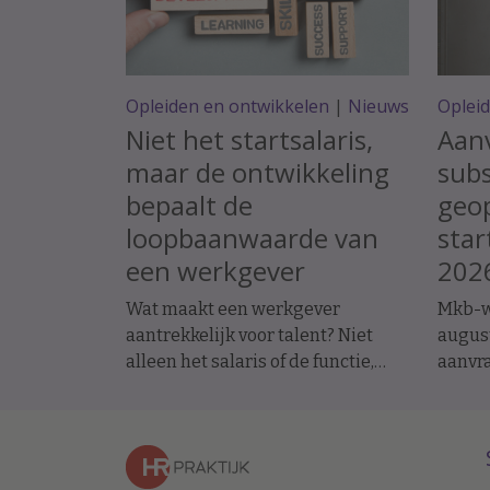
Opleiden en ontwikkelen
|
Nieuws
Oplei
Niet het startsalaris,
Aan
maar de ontwikkeling
subs
bepaalt de
geop
loopbaanwaarde van
star
een werkgever
202
Wat maakt een werkgever
Mkb-w
aantrekkelijk voor talent? Niet
augus
alleen het salaris of de functie,
aanvra
maar ook de mogelijkheden om te
subsid
leren en ervaring op te doen.
stimul
Onderzoek naar de loopbanen van
Social
werknemers laat zien dat de
Werkg