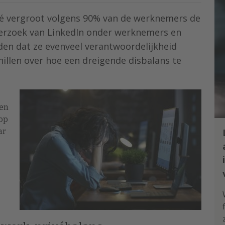
vé vergroot volgens 90% van de werknemers de
nderzoek van LinkedIn onder werknemers en
den dat ze evenveel verantwoordelijkheid
hillen over hoe een dreigende disbalans te
een
 op
ar