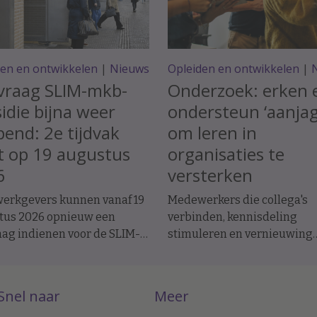
den en ontwikkelen
|
Nieuws
Opleiden en ontwikkelen
|
vraag SLIM-mkb-
Onderzoek: erken 
idie bijna weer
ondersteun ‘aanjag
end: 2e tijdvak
om leren in
t op 19 augustus
organisaties te
6
versterken
erkgevers kunnen vanaf 19
Medewerkers die collega's
tus 2026 opnieuw een
verbinden, kennisdeling
ag indienen voor de SLIM-
stimuleren en vernieuwing
ie. Met deze regeling
aanjagen, vervullen vaak ee
eert het ministerie van
sleutelrol in organisaties. T
e Zaken en
krijgen zij lang niet altijd de
Snel naar
Meer
elegenheid leren en
erkenning en ondersteuning