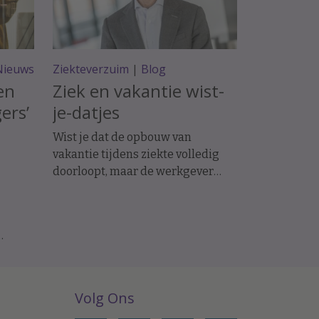
Nieuws
Ziekteverzuim
|
Blog
en
Ziek en vakantie wist-
ers’
je-datjes
Wist je dat de opbouw van
vakantie tijdens ziekte volledig
doorloopt, maar de werkgever
tijdens ziekte wel vakantiedagen
kan afschrijven wanneer de
werknemer vakantie
geniet/opneemt; een werknemer
n
op wie geen re-
och
integratieverplichtingen rusten
geen vakantie hoeft op te nemen;
Volg Ons
 die
als een werknemer tijdens ziekte