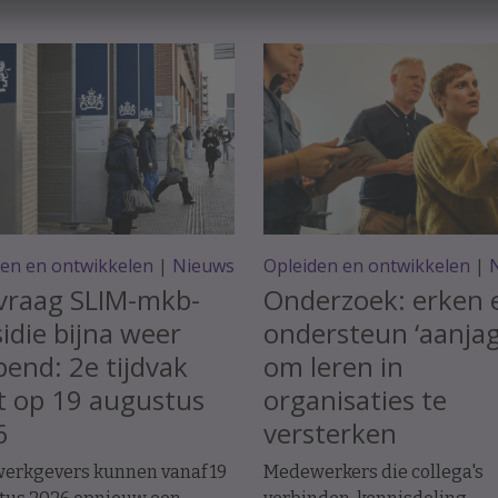
den en ontwikkelen
|
Nieuws
Opleiden en ontwikkelen
|
vraag SLIM-mkb-
Onderzoek: erken 
idie bijna weer
ondersteun ‘aanjag
end: 2e tijdvak
om leren in
t op 19 augustus
organisaties te
6
versterken
erkgevers kunnen vanaf 19
Medewerkers die collega's