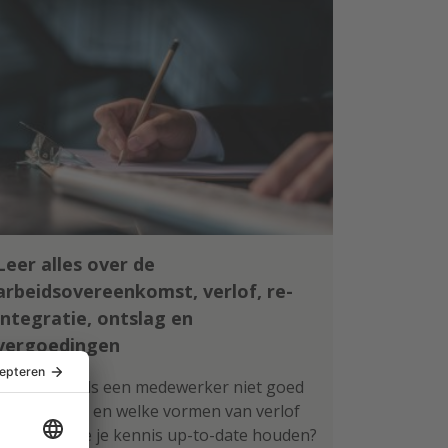
Leer alles over de
arbeidsovereenkomst, verlof, re-
integratie, ontslag en
vergoedingen
Wat doe je als een medewerker niet goed
functioneert en welke vormen van verlof
zijn er? Wil je je kennis up-to-date houden?