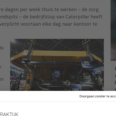
re dagen per week thuis te werken − de zorg
endspits − de bedrijfstop van Caterpillar heeft
verplicht voortaan elke dag naar kantoor te
j
de
n
or
Patrick T. Fallon / AFP