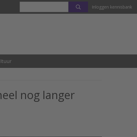
Inloggen kennisbank
ltuur
neel nog langer