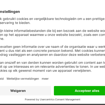
t je in je eindejaarsgesprek erop wordt afgerekend
Dave Kennis, voorzitter van de ondernemingsraad van
sen die ver weg wonen. Die willen niet elke ochtend
nen hebben lak aan onze werkcultuur.”
n belemmering om innovaties te bedenken. En ook
ga’s verloren gaat.
or een brief te hebben gestuurd dat ze het niet eens
overleg wordt doorgevoerd. “De ceo antwoordde onze
n van de strategie.”
or als er bijvoorbeeld een monteur thuis langskomt