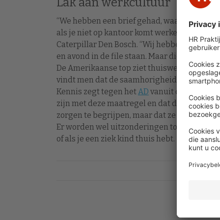
Lak aan werkcultuur
“We hebben een brief gehad, waarin staat da
als je niet op kantoor komt werken”, aldus 
Caterpillar Den Bosch. “Wij hebben veel men
en avond in de file staan. Maar die Amerika
De Amerikaanse top ziet thuiswerken als ee
vindt men dat de saamhorigheid tussen colle
Kennis zegt tegen het
AD
vanuit de Europese 
zijn met deze maatregel en dat die zonder 
zorgen te begrijpen, maar dat ze niet afwijke
Er worden wel uitzonderingen toegestaan vo
of als je een ziek kind thuis hebt.