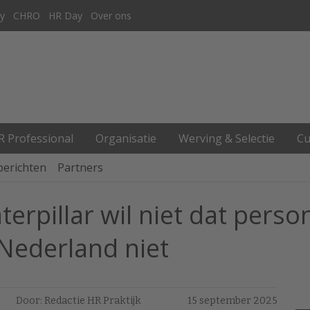
y
CHRO
HR Day
Over ons
R Professional
Organisatie
Werving & Selectie
Cu
berichten
Partners
erpillar wil niet dat perso
 Nederland niet
Door: Redactie HR Praktijk
15 september 2025