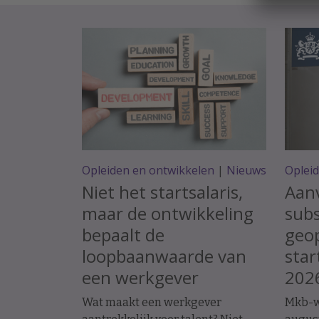
Opleiden en ontwikkelen
|
Nieuws
Oplei
Niet het startsalaris,
Aan
maar de ontwikkeling
subs
bepaalt de
geop
loopbaanwaarde van
star
een werkgever
202
Wat maakt een werkgever
Mkb-w