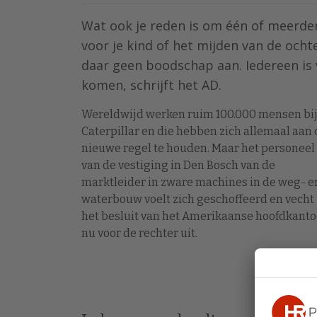
Wat ook je reden is om één of meerde
voor je kind of het mijden van de ocht
daar geen boodschap aan. Iedereen is 
komen, schrijft het AD.
Wereldwijd werken ruim 100.000 mensen bi
Caterpillar en die hebben zich allemaal aan 
nieuwe regel te houden. Maar het personeel
van de vestiging in Den Bosch van de
marktleider in zware machines in de weg- e
waterbouw voelt zich geschoffeerd en vecht
het besluit van het Amerikaanse hoofdkanto
nu voor de rechter uit.