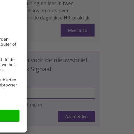
Volg deze training en leer in twee
ochtenden alle ins en outs over
arbeidsrecht in de dagelijkse HR-praktijk.
Meer info
Schrijf je in voor de nieuwsbrief
HR Praktijk Signaal
E-mailadres
Ja, ik schrijf me in