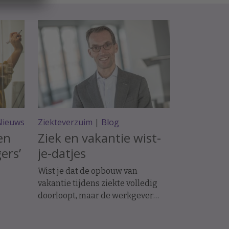
Nieuws
Ziekteverzuim
|
Blog
en
Ziek en vakantie wist-
ers’
je-datjes
Wist je dat de opbouw van
vakantie tijdens ziekte volledig
doorloopt, maar de werkgever
tijdens ziekte wel vakantiedagen
kan afschrijven wanneer de