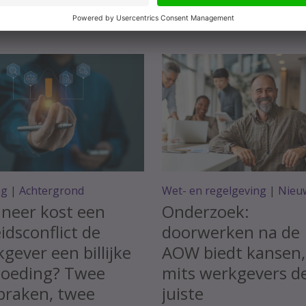
ag
|
Achtergrond
Wet- en regelgeving
|
Nieu
neer kost een
Onderzoek:
idsconflict de
doorwerken na de
gever een billijke
AOW biedt kansen,
goeding? Twee
mits werkgevers d
praken, twee
juiste