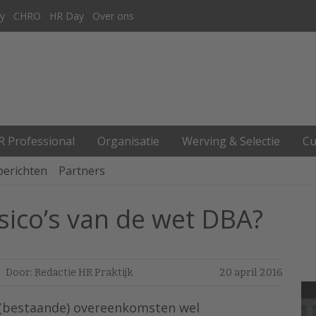
y
CHRO
HR Day
Over ons
R Professional
Organisatie
Werving & Selectie
Cu
berichten
Partners
isico’s van de wet DBA?
Door: Redactie HR Praktijk
20 april 2016
 (bestaande) overeenkomsten wel