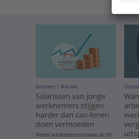
Belonen
|
Nieuws
Ontsl
Salarissen van jonge
Wan
werknemers stijgen
arbe
harder dan cao-lonen
werk
doen vermoeden
ver
uits
Vooral werknemers tussen de 20