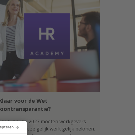
Klaar voor de Wet
loontransparantie?
Per 1 januari 2027 moeten werkgevers
aantonen dat ze gelijk werk gelijk belonen.