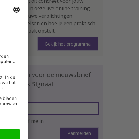
Wat betekent dit concreet voor jouw
organisatie? In deze live online training
leer je de nieuwe verplichtingen,
rapportage-eisen en hoe je een praktisch
plan van aanpak opstelt.
Bekijk het programma
Schrijf je in voor de nieuwsbrief
HR Praktijk Signaal
E-mailadres
Ja, ik schrijf me in