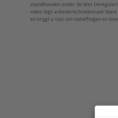
standhouden onder de Wet Deregulerin
video legt arbeidsrechtadvocaat Mark Di
en krijgt u tips om naheffingen en bo