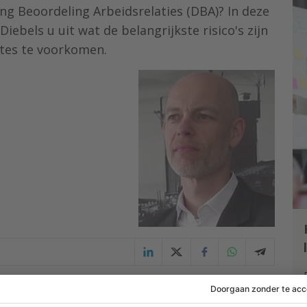
g Beoordeling Arbeidsrelaties (DBA)? In deze
ebels u uit wat de belangrijkste risico's zijn
etes te voorkomen.