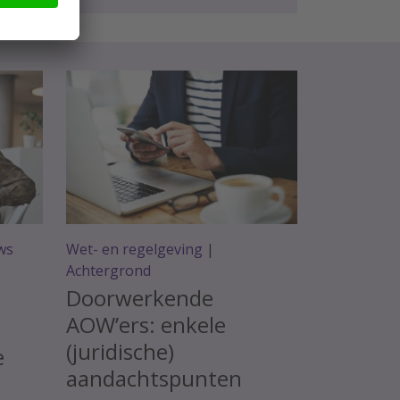
ws
Wet- en regelgeving
|
Achtergrond
Doorwerkende
AOW’ers: enkele
(juridische)
e
aandachtspunten