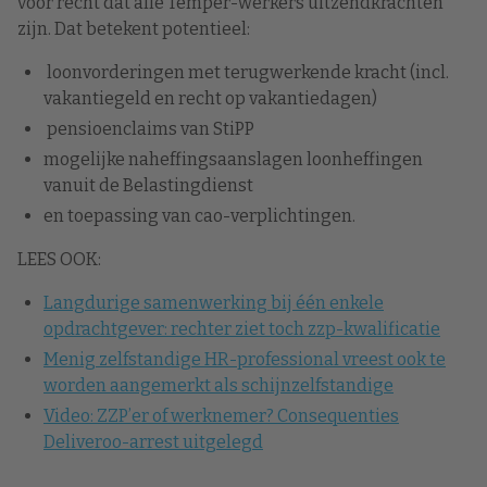
voor recht dat alle Temper-werkers uitzendkrachten
zijn. Dat betekent potentieel:
loonvorderingen met terugwerkende kracht (incl.
vakantiegeld en recht op vakantiedagen)
pensioenclaims van StiPP
mogelijke naheffingsaanslagen loonheffingen
vanuit de Belastingdienst
en toepassing van cao-verplichtingen.
LEES OOK:
Langdurige samenwerking bij één enkele
opdrachtgever: rechter ziet toch zzp-kwalificatie
Menig zelfstandige HR-professional vreest ook te
worden aangemerkt als schijnzelfstandige
Video: ZZP’er of werknemer? Consequenties
Deliveroo-arrest uitgelegd