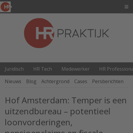
Juridisch
HR Tech
Medewerker
HR Professiona
Nieuws
Blog
Achtergrond
Cases
Persberichten
P
Hof Amsterdam: Temper is een
uitzendbureau – potentieel
loonvorderingen,