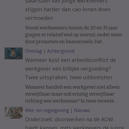
Salarissen van jonge werknemers
stijgen harder dan cao-lonen doen
vermoeden
Vooral werknemers tussen de 20 en 35 jaar
gingen er relatief veel op vooruit, onder meer
door promoties en baanwissels. Dat
constateren economen van ABN Amro in
Ontslag
|
Achtergrond
vakblad ESB, meldt De Telegraaf.
Wanneer kost een arbeidsconflict de
werkgever een billijke vergoeding?
Twee uitspraken, twee uitkomsten
Wanneer handelt een werkgever niet alleen
verwijtbaar maar ook ernstig verwijtbaar
richting een werknemer? In twee recente
uitspraken werd de arbeidsovereenkomst
Wet- en regelgeving
|
Nieuws
ontbonden op initiatief van de werknemer. In
Onderzoek: doorwerken na de AOW
het ene geval moest de werkgever een forse
biedt kansen, mits werkgevers de juiste
billijke vergoeding betalen, in het andere