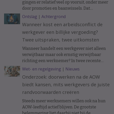
gingen er relatief veel op vooruit, onder meer
door promoties en baanwissels. Dat
constateren economen van ABN Amro in
Ontslag
|
Achtergrond
vakblad ESB, meldt De Telegraaf.
Wanneer kost een arbeidsconflict de
werkgever een billijke vergoeding?
Twee uitspraken, twee uitkomsten
Wanneer handelt een werkgever niet alleen
verwijtbaar maar ook ernstig verwijtbaar
richting een werknemer? In twee recente
uitspraken werd de arbeidsovereenkomst
Wet- en regelgeving
|
Nieuws
ontbonden op initiatief van de werknemer. In
Onderzoek: doorwerken na de AOW
het ene geval moest de werkgever een forse
biedt kansen, mits werkgevers de juiste
billijke vergoeding betalen, in het andere
geval hoefde dat niet.
randvoorwaarden creëren
Steeds meer werknemers willen ook na hun
AOW-leeftijd actief blijven. De grootste
belemmering ligt daarbij niet bij de