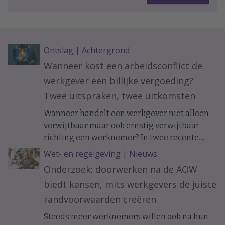
Ontslag
|
Achtergrond
Wanneer kost een arbeidsconflict de
werkgever een billijke vergoeding?
Twee uitspraken, twee uitkomsten
Wanneer handelt een werkgever niet alleen
verwijtbaar maar ook ernstig verwijtbaar
richting een werknemer? In twee recente
uitspraken werd de arbeidsovereenkomst
Wet- en regelgeving
|
Nieuws
ontbonden op initiatief van de werknemer. In
Onderzoek: doorwerken na de AOW
het ene geval moest de werkgever een forse
biedt kansen, mits werkgevers de juiste
billijke vergoeding betalen, in het andere
geval hoefde dat niet.
randvoorwaarden creëren
Steeds meer werknemers willen ook na hun