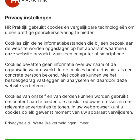
leidde niet het protest zelf, maar zijn
aanhoudende gedrag tot een onherstelbaar
verstoorde arbeidsrelatie.
Snel naar
Meer
Nieuws
HR Academy
Whitepapers
HR Podcast
Webinars
CHRO
Word lid
HR Day
Contact
Volg Ons