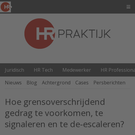
Juridisch
HR Tech
Medewerker
HR Professiona
Nieuws
Blog
Achtergrond
Cases
Persberichten
P
Hoe grensoverschrijdend
gedrag te voorkomen, te
signaleren en te de-escaleren?