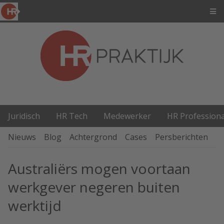
Juridisch
HR Tech
Medewerker
HR Professiona
Nieuws
Blog
Achtergrond
Cases
Persberichten
P
Australiërs mogen voortaan
werkgever negeren buiten
werktijd