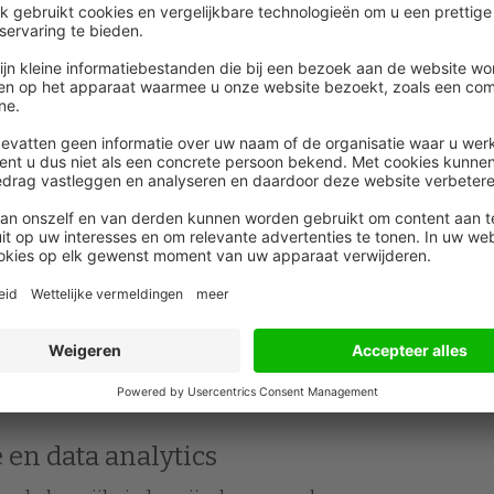
werkgevers eveneens voorop als het gaat om
onstateren in de wervingsintenties van werkgevers, zo
boekhouding zijn werkgevers vooral op zoek naar vaste
en controlling. Bij controlling-functies heeft een
pzichte van vaste of tijdelijke jobs.
Intelligence (AI), automatisering en machine learning
wel tijdelijk als op projectmanagementbasis is in de
werkgebieden service, support en operations. Binnen
en stijging vast te stellen voor vaste en
e. Tijdelijke versterking zoeken zij vooral voor
en data analytics