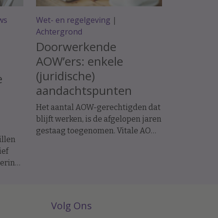
ws
Wet- en regelgeving
|
Achtergrond
Doorwerkende
AOW’ers: enkele
(juridische)
e
aandachtspunten
Het aantal AOW-gerechtigden dat
blijft werken, is de afgelopen jaren
gestaag toegenomen. Vitale AOW-
llen
gerechtigde werknemers kunnen
ief
een uitkomst zijn voor werkgevers
mering
die moeite hebben vacatures te
vervullen. Bovendien gelden voor
e
deze groep op enkele punten
soepelere arbeidsrechtelijke
Volg Ons
regels, waardoor de risico's bij