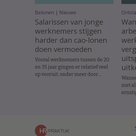
Belonen
|
Nieuws
Ontsl
Salarissen van jonge
Wan
werknemers stijgen
arbe
harder dan cao-lonen
werk
doen vermoeden
ver
uits
Vooral werknemers tussen de 20
uit
en 35 jaar gingen er relatief veel
op vooruit, onder meer door
Wanne
promoties en baanwissels. Dat
niet a
constateren economen van ABN
ernsti
Amro in vakblad ESB, meldt De
werkn
Telegraaf.
uitsp
arbei
op ini
het en