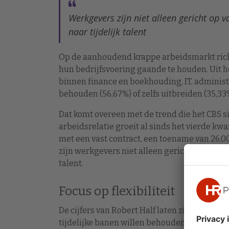
Werkgevers zijn niet alleen gericht op 
naar tijdelijk talent
Op de aanhoudend krappe arbeidsmarkt rich
hun bedrijfsvoering gaande te houden. Uit h
binnen finance en boekhouding, IT, administ
behouden (56,67%) of zelfs uitbreiden (35,33
Dat komt overeen met de trend die het CBS s
arbeidsrelatie groeit al sinds het vierde kwa
met een vast contract, een toename van 26.00
zijn werkgevers niet alleen gericht op vaste 
talent.
Focus op flexibiliteit
De cijfers van Robert Half laten zien dat 
tijdelijke banen willen behouden (48,33%) d