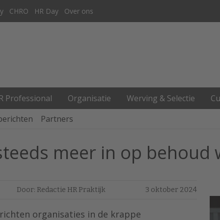
y
CHRO
HR Day
Over ons
R Professional
Organisatie
Werving & Selectie
Cu
berichten
Partners
steeds meer in op behoud
Door: Redactie HR Praktijk
3 oktober 2024
ichten organisaties in de krappe