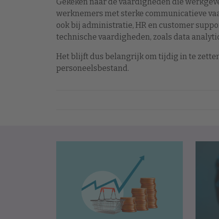
Gekeken naar de vaardigheden die werkgever
werknemers met sterke communicatieve vaa
ook bij administratie, HR en customer suppor
technische vaardigheden, zoals data analytic
Het blijft dus belangrijk om tijdig in te zett
personeelsbestand.