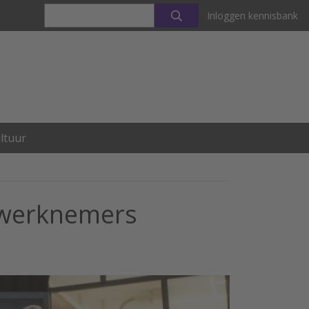
Inloggen kennisbank
ltuur
 werknemers