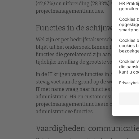
(42,67%) en uitbreiding (28,33%) staan bij 
projectmanagementfuncties.
Functies in de schijnwerpers
Wel zijn er per bedrijfstak verschillen te c
blijkt uit het onderzoek. Binnen finance en 
functies die gerelateerd zijn aan accounting 
tijdelijke invulling de grootste voorkeur ten o
In de IT krijgen vaste functies in Artificial 
stevig voet aan de grond op de werkvloer. Zo
IT met name vraag naar functies binnen de 
administratie, HR en customer support is er e
projectmanagementfuncties in customer servic
administratieve functies.
Vaardigheden: communicatie 