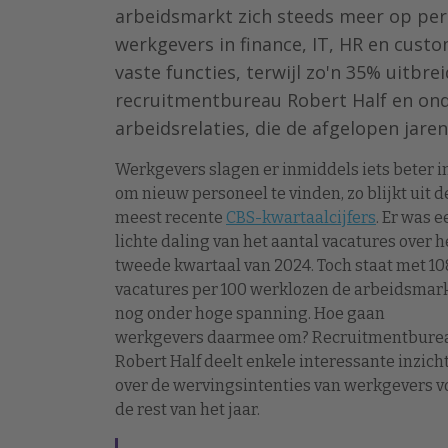
arbeidsmarkt zich steeds meer op per
werkgevers in finance, IT, HR en cust
vaste functies, terwijl zo'n 35% uitbre
recruitmentbureau Robert Half en ond
arbeidsrelaties, die de afgelopen jaren
Werkgevers slagen er inmiddels iets beter i
om nieuw personeel te vinden, zo blijkt uit d
meest recente
CBS-kwartaalcijfers
. Er was e
lichte daling van het aantal vacatures over h
tweede kwartaal van 2024. Toch staat met 10
vacatures per 100 werklozen de arbeidsmar
nog onder hoge spanning. Hoe gaan
werkgevers daarmee om? Recruitmentbure
Robert Half deelt enkele interessante inzich
over de wervingsintenties van werkgevers v
de rest van het jaar.