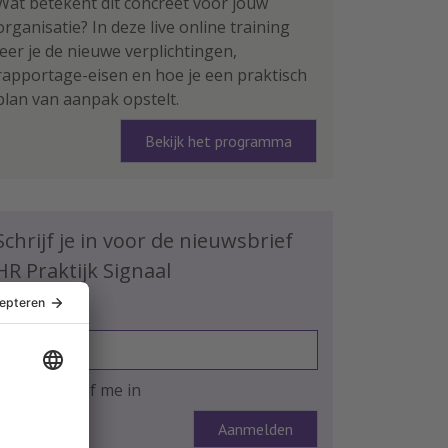
Wat betekent dit concreet voor jouw
organisatie? In deze live online training
leer je de nieuwe verplichtingen,
rapportage-eisen en hoe je een praktisch
plan van aanpak opstelt.
Bekijk het programma
Schrijf je in voor de nieuwsbrief
HR Praktijk Signaal
E-mailadres
Ja, ik schrijf me in