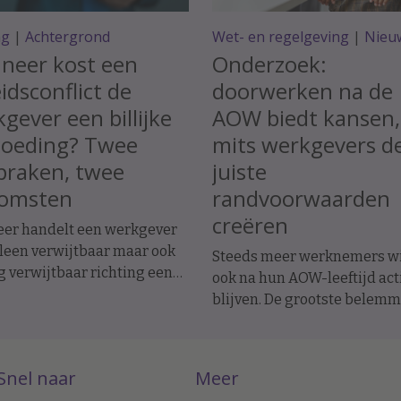
ag
|
Achtergrond
Wet- en regelgeving
|
Nieu
neer kost een
Onderzoek:
idsconflict de
doorwerken na de
gever een billijke
AOW biedt kansen,
goeding? Twee
mits werkgevers d
praken, twee
juiste
komsten
randvoorwaarden
creëren
er handelt een werkgever
lleen verwijtbaar maar ook
Steeds meer werknemers wi
g verwijtbaar richting een
ook na hun AOW-leeftijd act
emer? In twee recente
blijven. De grootste belem
raken werd de
ligt daarbij niet bij de
dsovereenkomst ontbonden
doorwerkers zelf, maar bij d
tiatief van de werknemer. In
organisatie.
Snel naar
Meer
e geval moest de werkgever