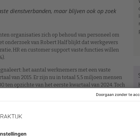
vaste dienstverbanden, maar blijven ook op zoek
ten organisaties zich op behoud van personeel om
et onderzoek van Robert Half blijkt dat werkgevers
ratie, HR en customer support vaste functies willen
%).
ignaleert: het aantal werknemers met een vaste
rtaal van 2015. Er zijn nu in totaal 5,5 miljoen mensen
0 ten opzichte van het eerste kwartaal van 2024. Toch
dienstverbanden. Zij blijven ook op zoek naar tijdelijk
werkgevers de komende maanden ook werknemers in
an wel hun aantal willen uitbreiden (27,33%). Behoud