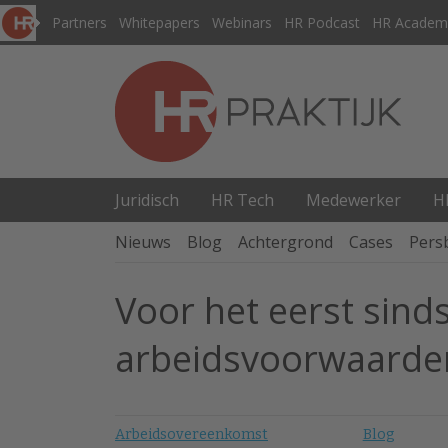
Partners
Whitepapers
Webinars
HR Podcast
HR Academ
Juridisch
HR Tech
Medewerker
H
Nieuws
Blog
Achtergrond
Cases
Pers
Voor het eerst sind
arbeidsvoorwaarden
Arbeidsovereenkomst
Blog