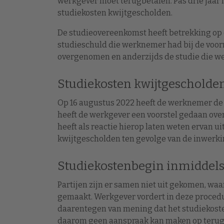
werkgever moet terugbetalen. Pas drie jaar 
studiekosten kwijtgescholden.
De studieovereenkomst heeft betrekking op 
studieschuld die werknemer had bij de voor
overgenomen en anderzijds de studie die we
Studiekosten kwijtgescholde
Op 16 augustus 2022 heeft de werknemer de
heeft de werkgever een voorstel gedaan ove
heeft als reactie hierop laten weten ervan u
kwijtgescholden ten gevolge van de inwerki
Studiekostenbegin inmiddels
Partijen zijn er samen niet uit gekomen, waa
gemaakt. Werkgever vordert in deze procedu
daarentegen van mening dat het studiekoste
daarom geen aanspraak kan maken op terug