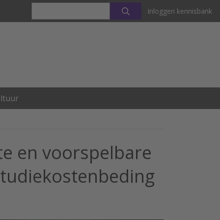
Inloggen kennisbank
ltuur
te en voorspelbare
studiekostenbeding