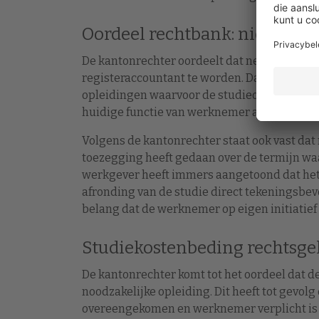
Oordeel rechtbank: niet nood
De kantonrechter oordeelt dat nergens uit 
registeraccountant te worden. Daarnaast vol
opleidingen waarvoor de studieovereenkomst
huidige functie van werknemer als de beoog
Volgens de kantonrechter staat ook vast da
toezegging heeft gedaan over de termijn w
werkgever heeft immers aangetoond dat het
afronding van de studie direct tekeningsbev
belang dat de werknemer op eigen initiatief
Studiekostenbeding rechtsg
De kantonrechter komt tot het oordeel dat 
noodzakelijke opleiding. Dit heeft tot gevol
overeengekomen en werknemer verplicht is d