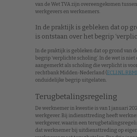
van de Wet TVA zijn overeengekomen tusse
werkgevers en werknemers.
In de praktijk is gebleken dat op 
is ontstaan over het begrip ‘verpli
In de praktijk is gebleken dat op grond van 
begrip ‘verplichte scholing’. In de wet is n
aangemerkt als scholing die verplicht is voo
rechtbank Midden-Nederland (
ECLI:NL:RBM
onduidelijke begrip uitgelaten.
Terugbetalingsregeling
De werknemer in kwestie is van 1 januari 2
werkgever. Bij indiensttreding heeft werk
werkgever, waarin een terugbetalingsregel
dat werknemer bij uitdiensttreding op eigen 