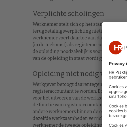
Verplichte scholingen
Werknemer stelt zich op het standpunt dat 
terugbetalingsverplichting nietig is, omdat 
werknemer voert daartoe aan dat hij door 
(in de toekomst) als registeraccountant we
de opleiding noodzakelijk is voor de functie
van de opleiding in staat wordt gesteld om 
Opleiding niet nodig voor 
Werkgever betoogt daarentegen dat de wer
registeraccountant te worden. Bovendien is 
voor het uitvoeren van de werkzaamheden 
de functie van registeraccountant. Werkgev
andere werknemers binnen de organisatie – 
dezelfde werkzaamheden verrichten. Daarna
werknemer de tweede opleiding op eigen init