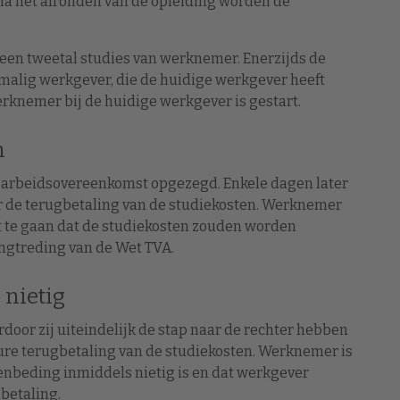
na het afronden van de opleiding worden de
een tweetal studies van werknemer. Enerzijds de
malig werkgever, die de huidige werkgever heeft
rknemer bij de huidige werkgever is gestart.
n
 arbeidsovereenkomst opgezegd. Enkele dagen later
r de terugbetaling van de studiekosten. Werknemer
it te gaan dat de studiekosten zouden worden
ngtreding van de Wet TVA.
 nietig
rdoor zij uiteindelijk de stap naar de rechter hebben
re terugbetaling van de studiekosten. Werknemer is
nbeding inmiddels nietig is en dat werkgever
betaling.