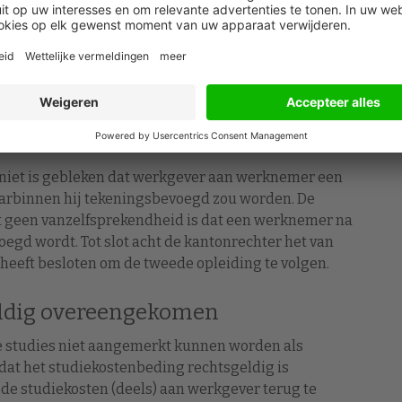
zakelijke opleiding
blijkt dat werknemer is aangenomen met het doel om
gt hij het standpunt van de werkgever dat de
 is aangegaan niet noodzakelijk zijn voor zowel de
de functie van registeraccountant.
t niet is gebleken dat werkgever aan werknemer een
aarbinnen hij tekeningsbevoegd zou worden. De
 geen vanzelfsprekendheid is dat een werknemer na
oegd wordt. Tot slot acht de kantonrechter het van
 heeft besloten om de tweede opleiding te volgen.
eldig overeengekomen
de studies niet aangemerkt kunnen worden als
g dat het studiekostenbeding rechtsgeldig is
e studiekosten (deels) aan werkgever terug te