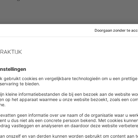
de studieovereenkomst met daarin de
beide opleidingen verplichte scholingen zijn. De
werkgever was aangenomen met de bedoeling dat hij
rkzaamheden zou verrichten. Hij beargumenteert dat
 van registeraccountant, omdat hij door het afronden
jaarrekeningen te ondertekenen.
werkzaamheden
knemer niet is aangenomen met het doel om
de opleiding volgens werkgever niet noodzakelijk
waarvoor werknemer is aangenomen én ook niet voor
er onderbouwt haar standpunt door aan te tonen dat
die de opleidingen ook niet hadden gevolgd –
ast hecht werkgever er veel waarde aan dat
iatief is gaan volgen.