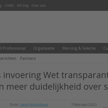
y
CHRO
HR Day
Over ons
R Professional
Organisatie
Werving & Selectie
Cu
berichten
Partners
s invoering Wet transparan
 meer duidelijkheid over 
Door:
Lieve Holterhues
7 februari 2023