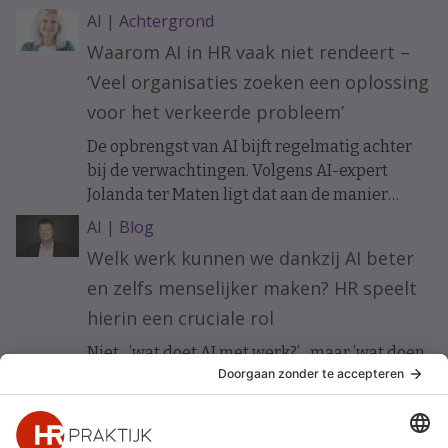
ethiek Koen Versmissen maant tot
AI
|
Achtergrond
voorzichtigheid.
Waarom AI in HR vaak niet rendeert –
‘Veel organisaties zoeken een oplossing
voor het verkeerde probleem’
De opbrengst van AI bijft regelmatig achter
bij de verwachtingen. Volgens AI-expert
Jolanda ter Maten ligt dat aan de manier
waarop organisaties ermee beginnen.
AI
|
Blog
Welk werk kunnen we dankzij AI beter
en zelfs menselijker maken? HR speelt
hierin een cruciale rol
Niet ’wat doet AI met werk?’ maar ’wat doen
wij met AI om werk beter te maken?’ Vijf HR-
principes voor werkgeluk in een AI-gedreven
organisatie.