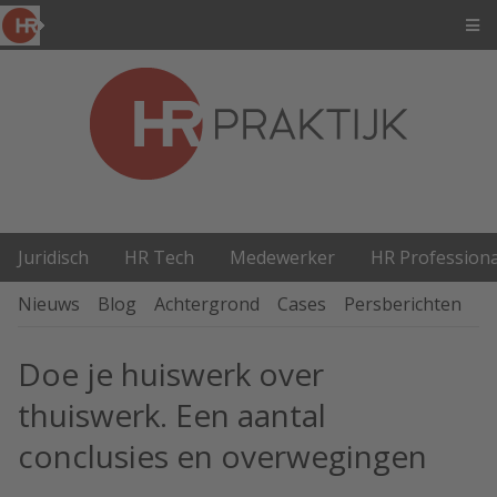
Juridisch
HR Tech
Medewerker
HR Professiona
Nieuws
Blog
Achtergrond
Cases
Persberichten
P
Doe je huiswerk over
thuiswerk. Een aantal
conclusies en overwegingen