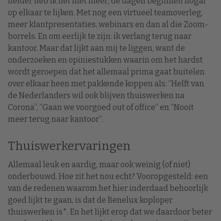
helder heb ik het niet meer; de dagen beginnen nogal
op elkaar te lijken. Met nog een virtueel teamoverleg,
meer klantpresentaties, webinars en dan al die Zoom-
borrels. En om eerlijk te zijn: ik verlang terug naar
kantoor. Maar dat lijkt aan mij te liggen, want de
onderzoeken en opiniestukken waarin om het hardst
wordt geroepen dat het allemaal prima gaat buitelen
over elkaar heen met pakkende koppen als: “Helft van
de Nederlanders wil ook blijven thuiswerken na
Corona”, “Gaan we voorgoed out of office” en “Nooit
meer terug naar kantoor”.
Thuiswerkervaringen
Allemaal leuk en aardig, maar ook weinig (of niet)
onderbouwd. Hoe zit het nou echt? Vooropgesteld: een
van de redenen waarom het hier inderdaad behoorlijk
goed lijkt te gaan, is dat de Benelux koploper
thuiswerken is*. En het lijkt erop dat we daardoor beter