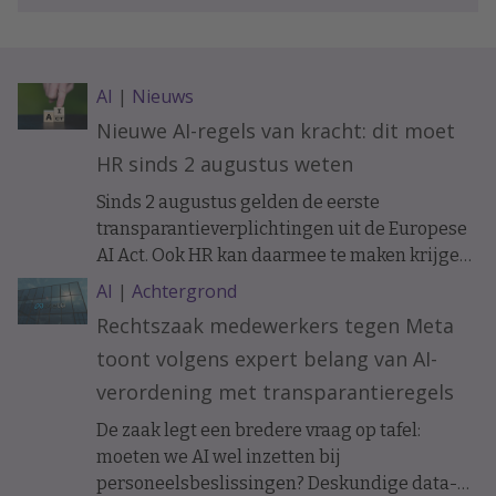
AI
|
Nieuws
Nieuwe AI-regels van kracht: dit moet
HR sinds 2 augustus weten
Sinds 2 augustus gelden de eerste
transparantieverplichtingen uit de Europese
AI Act. Ook HR kan daarmee te maken krijgen.
Bijvoorbeeld als sollicitanten of medewerkers
AI
|
Achtergrond
communiceren met een AI-chatbot. Wat
Rechtszaak medewerkers tegen Meta
verandert er precies en wanneer moet je
toont volgens expert belang van AI-
mensen informeren?
verordening met transparantieregels
De zaak legt een bredere vraag op tafel:
moeten we AI wel inzetten bij
personeelsbeslissingen? Deskundige data-