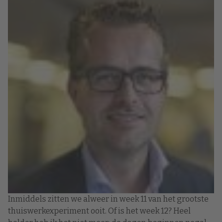
Inmiddels zitten we alweer in week 11 van het grootste
thuiswerkexperiment ooit. Of is het week 12? Heel