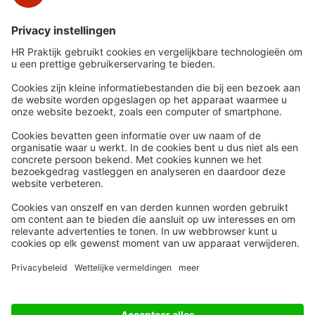
Snel naar
Meer
Nieuws
HR Academy
Whitepapers
HR Podcast
Webinars
CHRO
Word lid
HR Day
Contact
Volg Ons