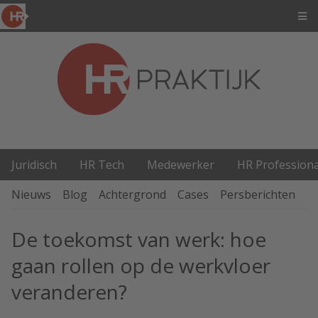
Juridisch
HR Tech
Medewerker
HR Professiona
Nieuws
Blog
Achtergrond
Cases
Persberichten
P
De toekomst van werk: hoe
gaan rollen op de werkvloer
veranderen?