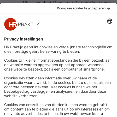
Niet ’wat doet AI met werk?’ maar ’wat doen
wij met AI om werk beter te maken?’ Vijf HR-
principes voor werkgeluk in een AI-gedreven
organisatie.
Snel naar
Meer
Nieuws
HR Academy
Whitepapers
HR Podcast
Webinars
CHRO
Word lid
HR Day
Contact
Volg Ons