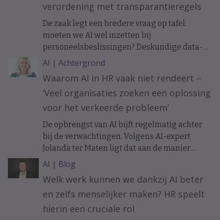
verordening met transparantieregels
De zaak legt een bredere vraag op tafel:
moeten we AI wel inzetten bij
personeelsbeslissingen? Deskundige data-
ethiek Koen Versmissen maant tot
AI
|
Achtergrond
voorzichtigheid.
Waarom AI in HR vaak niet rendeert –
‘Veel organisaties zoeken een oplossing
voor het verkeerde probleem’
De opbrengst van AI bijft regelmatig achter
bij de verwachtingen. Volgens AI-expert
Jolanda ter Maten ligt dat aan de manier
waarop organisaties ermee beginnen.
AI
|
Blog
Welk werk kunnen we dankzij AI beter
en zelfs menselijker maken? HR speelt
hierin een cruciale rol