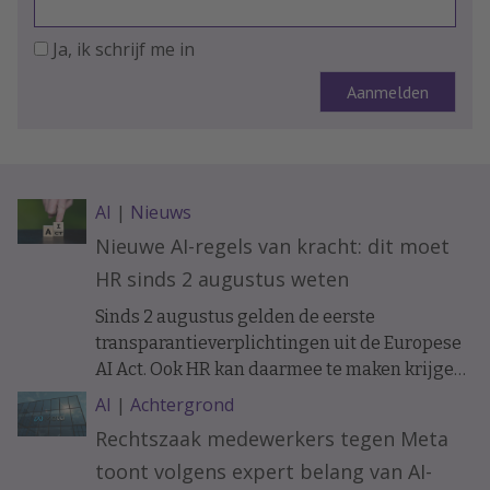
Ja, ik schrijf me in
AI
|
Nieuws
Nieuwe AI-regels van kracht: dit moet
HR sinds 2 augustus weten
Sinds 2 augustus gelden de eerste
transparantieverplichtingen uit de Europese
AI Act. Ook HR kan daarmee te maken krijgen.
Bijvoorbeeld als sollicitanten of medewerkers
AI
|
Achtergrond
communiceren met een AI-chatbot. Wat
Rechtszaak medewerkers tegen Meta
verandert er precies en wanneer moet je
toont volgens expert belang van AI-
mensen informeren?