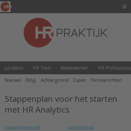
Juridisch
HR Tech
Medewerker
HR Professiona
Nieuws
Blog
Achtergrond
Cases
Persberichten
P
Stappenplan voor het starten
met HR Analytics
Datagedreven HR
Achtergrond