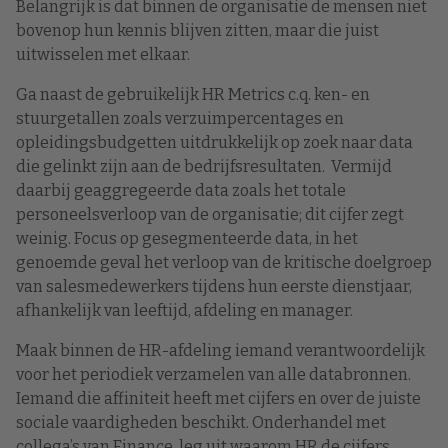
Belangrijk is dat binnen de organisatie de mensen niet
bovenop hun kennis blijven zitten, maar die juist
uitwisselen met elkaar.
Ga naast de gebruikelijk HR Metrics c.q. ken- en
stuurgetallen zoals verzuimpercentages en
opleidingsbudgetten uitdrukkelijk op zoek naar data
die gelinkt zijn aan de bedrijfsresultaten. Vermijd
daarbij geaggregeerde data zoals het totale
personeelsverloop van de organisatie; dit cijfer zegt
weinig. Focus op gesegmenteerde data, in het
genoemde geval het verloop van de kritische doelgroep
van salesmedewerkers tijdens hun eerste dienstjaar,
afhankelijk van leeftijd, afdeling en manager.
Maak binnen de HR-afdeling iemand verantwoordelijk
voor het periodiek verzamelen van alle databronnen.
Iemand die affiniteit heeft met cijfers en over de juiste
sociale vaardigheden beschikt. Onderhandel met
collega’s van Finance, leg uit waarom HR de cijfers