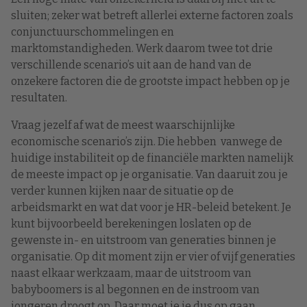
sluiten; zeker wat betreft allerlei externe factoren zoals
conjunctuurschommelingen en
marktomstandigheden. Werk daarom twee tot drie
verschillende scenario’s uit aan de hand van de
onzekere factoren die de grootste impact hebben op je
resultaten.
Vraag jezelf af wat de meest waarschijnlijke
economische scenario’s zijn. Die hebben vanwege de
huidige instabiliteit op de financiële markten namelijk
de meeste impact op je organisatie. Van daaruit zou je
verder kunnen kijken naar de situatie op de
arbeidsmarkt en wat dat voor je HR-beleid betekent. Je
kunt bijvoorbeeld berekeningen loslaten op de
gewenste in- en uitstroom van generaties binnen je
organisatie. Op dit moment zijn er vier of vijf generaties
naast elkaar werkzaam, maar de uitstroom van
babyboomers is al begonnen en de instroom van
jongeren droogt op. Daar moet je je dus op gaan