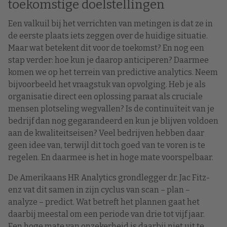
toekomstige doelstellingen
Een valkuil bij het verrichten van metingen is dat ze in
de eerste plaats iets zeggen over de huidige situatie.
Maar wat betekent dit voor de toekomst? En nog een
stap verder: hoe kun je daarop anticiperen? Daarmee
komen we op het terrein van predictive analytics. Neem
bijvoorbeeld het vraagstuk van opvolging. Heb je als
organisatie direct een oplossing paraat als cruciale
mensen plotseling wegvallen? Is de continuïteit van je
bedrijf dan nog gegarandeerd en kun je blijven voldoen
aan de kwaliteitseisen? Veel bedrijven hebben daar
geen idee van, terwijl dit toch goed van te voren is te
regelen. En daarmee is het in hoge mate voorspelbaar.
De Amerikaans HR Analytics grondlegger dr. Jac Fitz-
enz vat dit samen in zijn cyclus van scan – plan –
analyze – predict. Wat betreft het plannen gaat het
daarbij meestal om een periode van drie tot vijf jaar.
Een hoge mate van onzekerheid is daarbij niet uit te