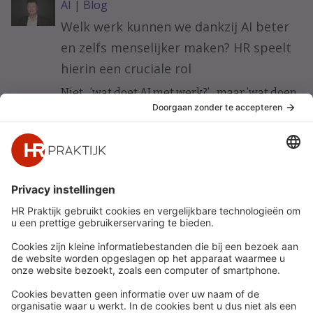
AI
|
Blog
Welk werk kunnen we dankzij AI beter
en zelfs menselijker maken? HR speelt
hierin een cruciale rol
Niet ’wat doet AI met werk?’ maar ’wat doen
wij met AI om werk beter te maken?’ Vijf HR-
principes voor werkgeluk in een AI-gedreven
organisatie.
Snel naar
Meer
Nieuws
HR Academy
Whitepapers
HR Podcast
Webinars
CHRO
Word lid
HR Day