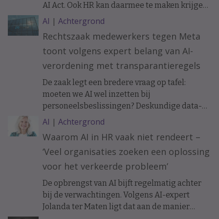
AI Act. Ook HR kan daarmee te maken krijgen.
Bijvoorbeeld als sollicitanten of medewerkers
AI
|
Achtergrond
communiceren met een AI-chatbot. Wat
Rechtszaak medewerkers tegen Meta
verandert er precies en wanneer moet je
toont volgens expert belang van AI-
mensen informeren?
verordening met transparantieregels
De zaak legt een bredere vraag op tafel:
moeten we AI wel inzetten bij
personeelsbeslissingen? Deskundige data-
ethiek Koen Versmissen maant tot
AI
|
Achtergrond
voorzichtigheid.
Waarom AI in HR vaak niet rendeert –
‘Veel organisaties zoeken een oplossing
voor het verkeerde probleem’
De opbrengst van AI bijft regelmatig achter
bij de verwachtingen. Volgens AI-expert
Jolanda ter Maten ligt dat aan de manier
waarop organisaties ermee beginnen.