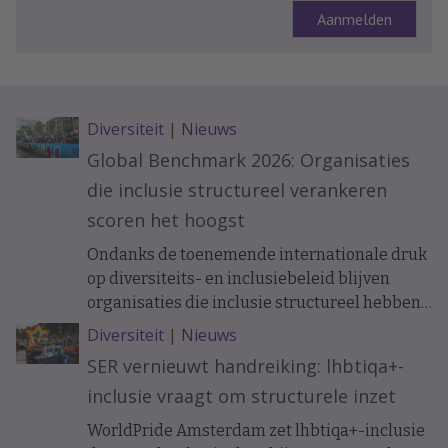
Diversiteit
|
Nieuws
Global Benchmark 2026: Organisaties
die inclusie structureel verankeren
scoren het hoogst
Ondanks de toenemende internationale druk
op diversiteits- en inclusiebeleid blijven
organisaties die inclusie structureel hebben
verankerd beter presteren. Dat blijkt uit de
Diversiteit
|
Nieuws
Workplace Pride Global Benchmark 2026,
SER vernieuwt handreiking: lhbtiqa+-
waarin werkgevers worden beoordeeld op
inclusie vraagt om structurele inzet
hun lhbtiq+-inclusiebeleid.
WorldPride Amsterdam zet lhbtiqa+-inclusie