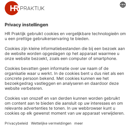
Snel naar
Meer
Nieuws
HR Academy
Whitepapers
HR Podcast
Webinars
CHRO
Word lid
HR Day
Contact
Volg Ons