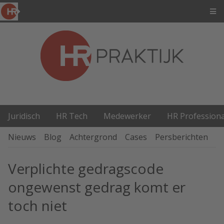
Juridisch
HR Tech
Medewerker
HR Professiona
Nieuws
Blog
Achtergrond
Cases
Persberichten
P
Verplichte gedragscode
ongewenst gedrag komt er
toch niet