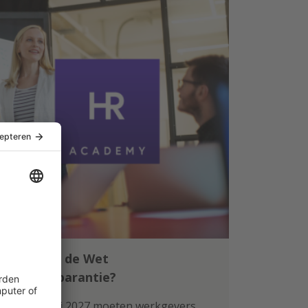
Klaar voor de Wet
loontransparantie?
Per 1 januari 2027 moeten werkgevers