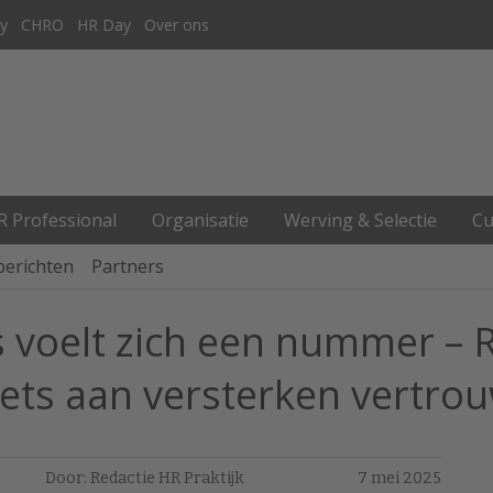
y
CHRO
HR Day
Over ons
R Professional
Organisatie
Werving & Selectie
Cu
berichten
Partners
voelt zich een nummer – R
iets aan versterken vertro
Door: Redactie HR Praktijk
7 mei 2025