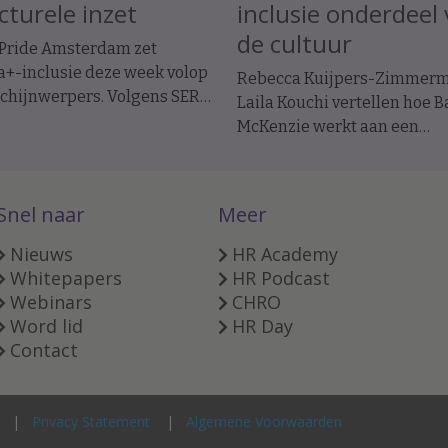
cturele inzet
inclusie onderdeel
de cultuur
Pride Amsterdam zet
a+-inclusie deze week volop
Rebecca Kuijpers-Zimmer
schijnwerpers. Volgens SER
Laila Kouchi vertellen hoe B
teit in Bedrijf is
McKenzie werkt aan een
aarheid belangrijk, maar
inclusieve organisatiecultu
n werkgevers juist ook
hoe zij die zelf ervaren.
 Pride werken aan een
Snel naar
Meer
ieve en veilige
mgeving. Daarom heeft de
Nieuws
HR Academy
e handreiking Lhbtiqa+
Whitepapers
HR Podcast
mers: naar een inclusieve
Webinars
CHRO
loer vernieuwd.
Word lid
HR Day
Contact
Privacy Statement
Algemene Voorwaarden