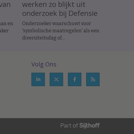
 van
werken zo blijkt uit
onderzoek bij Defensie
man en
Onderzoeker waarschuwt voor
aker
'symbolische maatregelen' als een
diversiteitsdag of
ur en
bewustwordingstraining.
Volg Ons