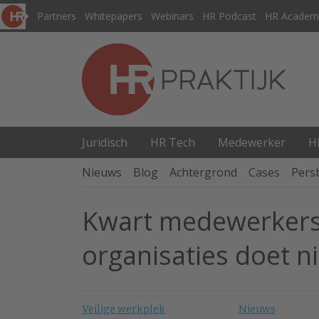
Partners
Whitepapers
Webinars
HR Podcast
HR Academ
Juridisch
HR Tech
Medewerker
H
Nieuws
Blog
Achtergrond
Cases
Pers
Kwart medewerkers 
organisaties doet n
Veilige werkplek
Nieuws