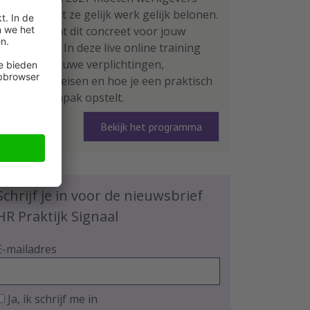
aantonen dat ze gelijk werk gelijk belonen.
Wat betekent dit concreet voor jouw
organisatie? In deze live online training
leer je de nieuwe verplichtingen,
rapportage-eisen en hoe je een praktisch
plan van aanpak opstelt.
Bekijk het programma
Schrijf je in voor de nieuwsbrief
HR Praktijk Signaal
E-mailadres
Ja, ik schrijf me in