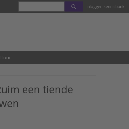
Inloggen kennisbank
ltuur
uim een tiende
uwen