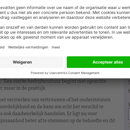
eden om het mentale en fysieke welzijn van
de helft (45 procent) goed op de hoogte van dat
ondersteuning op dit gebied groot. Werknemers willen
ikkeling (31 procent), het omgaan met stress (25
ctiviteit (24 procent).
 vindt het een serieuze zaak dat een kwart van de
 “Een sterke bedrijfscultuur begint met oprechte
, maar in de praktijk.
 het versterken van vertrouwen of het ondersteunen
oordelijkheid en de kans om echt het verschil te
ns ook daadwerkelijk handelen. Er ligt nu voor
ijnsaanbod beter af te stemmen op de behoefte en dit