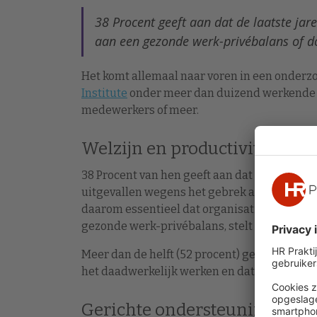
38 Procent geeft aan dat de laatste jare
aan een gezonde werk-privébalans of d
Het komt allemaal naar voren in een onderzo
Institute
onder meer dan duizend werkende N
medewerkers of meer.
Welzijn en productiviteit
38 Procent van hen geeft aan dat er binnen hu
uitgevallen wegens het gebrek aan een gezo
daarom essentieel dat organisaties blijven i
gezonde werk-privébalans, stelt Top Employ
Meer dan de helft (52 procent) geeft aan dat
het daadwerkelijk werken en dat welzijn en 
Gerichte ondersteuning