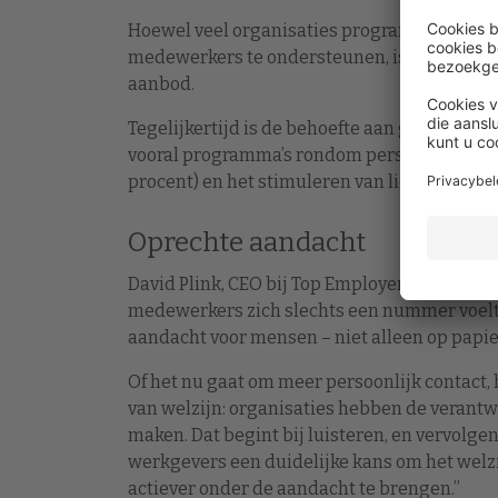
Hoewel veel organisaties programma’s aanbi
medewerkers te ondersteunen, is minder dan 
aanbod.
Tegelijkertijd is de behoefte aan gerichte 
vooral programma’s rondom persoonlijke ontw
procent) en het stimuleren van lichamelijke a
Oprechte aandacht
David Plink, CEO bij Top Employers Institute
medewerkers zich slechts een nummer voelt.
aandacht voor mensen – niet alleen op papier
Of het nu gaat om meer persoonlijk contact,
van welzijn: organisaties hebben de verantw
maken. Dat begint bij luisteren, en vervolge
werkgevers een duidelijke kans om het welz
actiever onder de aandacht te brengen.”