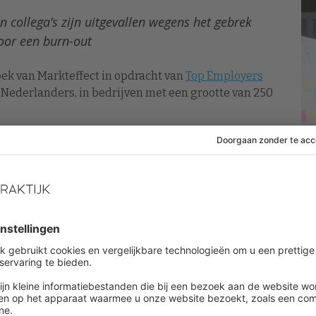
n collega’s zijn uitgevallen wegens het gebrek
oor een burn-out
ek van Markteffect in opdracht van
Top Employers
ederlanders, in bedrijven met een grootte van 250
n organisatie de laatste jaren collega’s zijn
nde werk-privébalans of door een burn-out. Het is
nvesteren in advies en initiatieven rondom een
ers.
 deze focus op balans helemaal niet ten koste gaat van
productiviteit hand in hand kunnen gaan.