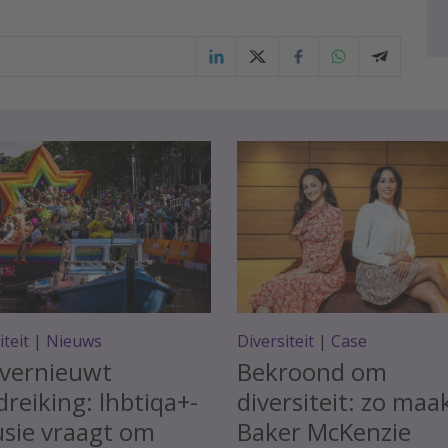
iteit
|
Nieuws
Diversiteit
|
Case
 vernieuwt
Bekroond om
reiking: lhbtiqa+-
diversiteit: zo maa
usie vraagt om
Baker McKenzie