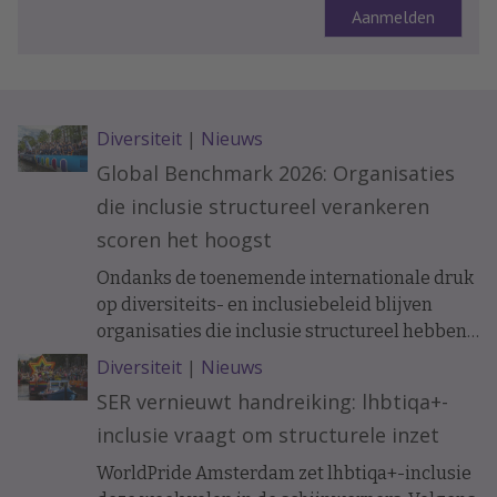
Diversiteit
|
Nieuws
Global Benchmark 2026: Organisaties
die inclusie structureel verankeren
scoren het hoogst
Ondanks de toenemende internationale druk
op diversiteits- en inclusiebeleid blijven
organisaties die inclusie structureel hebben
verankerd beter presteren. Dat blijkt uit de
Diversiteit
|
Nieuws
Workplace Pride Global Benchmark 2026,
SER vernieuwt handreiking: lhbtiqa+-
waarin werkgevers worden beoordeeld op
inclusie vraagt om structurele inzet
hun lhbtiq+-inclusiebeleid.
WorldPride Amsterdam zet lhbtiqa+-inclusie