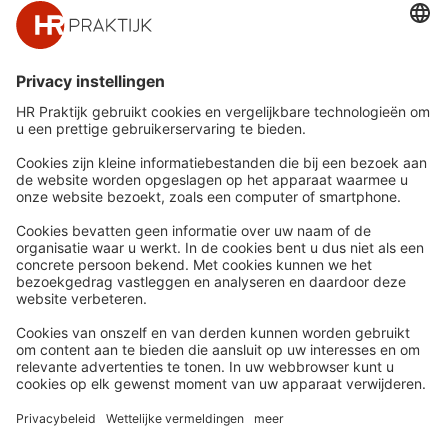
Snel naar
Meer
Nieuws
HR Academy
Whitepapers
HR Podcast
Webinars
CHRO
Word lid
HR Day
Contact
Volg Ons