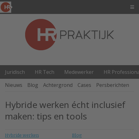
Juridisch
HR Tech
Medewerker
HR Professiona
Nieuws
Blog
Achtergrond
Cases
Persberichten
P
Hybride werken écht inclusief
maken: tips en tools
Hybride werken
Blog