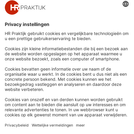
Snel naar
Meer
Nieuws
HR Academy
Whitepapers
HR Podcast
Webinars
CHRO
Word lid
HR Day
Contact
Volg Ons