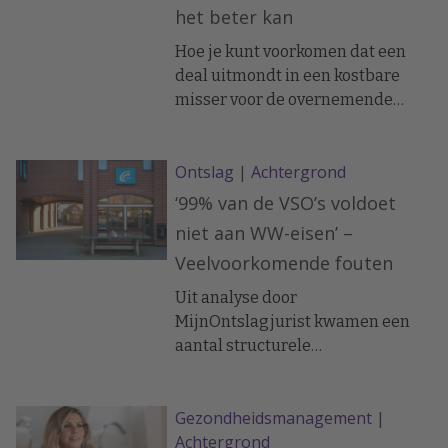
het beter kan
Hoe je kunt voorkomen dat een
deal uitmondt in een kostbare
misser voor de overnemende
partij. 'Moeilijke vragen over
cultuur worden veel te weinig
Ontslag
|
Achtergrond
gesteld’
‘99% van de VSO’s voldoet
niet aan WW-eisen’ –
Veelvoorkomende fouten
Uit analyse door
MijnOntslagjurist kwamen een
aantal structurele
tekortkomingen aan het licht.
Gezondheidsmanagement
|
Achtergrond