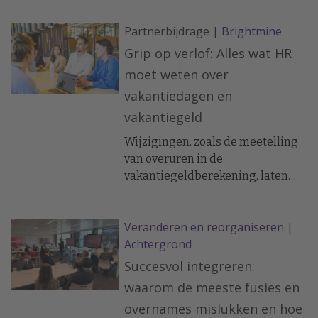
Partnerbijdrage |
Brightmine
Grip op verlof: Alles wat HR
moet weten over
vakantiedagen en
vakantiegeld
Wijzigingen, zoals de meetelling
van overuren in de
vakantiegeldberekening, laten
zien dat ogenschijnlijk kleine
aanpassingen grote impact
Veranderen en reorganiseren
|
kunnen hebben op de dagelijkse
Achtergrond
HR-praktijk.
Succesvol integreren:
waarom de meeste fusies en
overnames mislukken en hoe