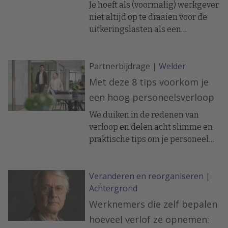
Je hoeft als (voormalig) werkgever
niet altijd op te draaien voor de
uitkeringslasten als een
werknemer binnen vier weken na
de beëindiging van het
Partnerbijdrage |
Welder
dienstverband ziek wordt. Er kan
namelijk sprake zijn van een
Met deze 8 tips voorkom je
andere rechtsgrond.
een hoog personeelsverloop
We duiken in de redenen van
verloop en delen acht slimme en
praktische tips om je personeel
betrokken en tevreden te houden.
Veranderen en reorganiseren
|
Achtergrond
Werknemers die zelf bepalen
hoeveel verlof ze opnemen: