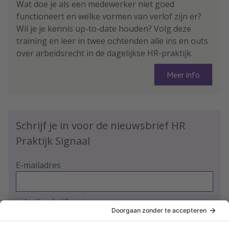
Wat doe je als een medewerker niet goed
functioneert en welke vormen van verlof zijn er?
Wil je je kennis up-to-date houden? Volg deze
training en leer in twee ochtenden alle ins en outs
over arbeidsrecht in de dagelijkse HR-praktijk.
Meer info
Schrijf je in voor de nieuwsbrief HR
Praktijk Signaal
E-mailadres
Ja, ik schrijf me in