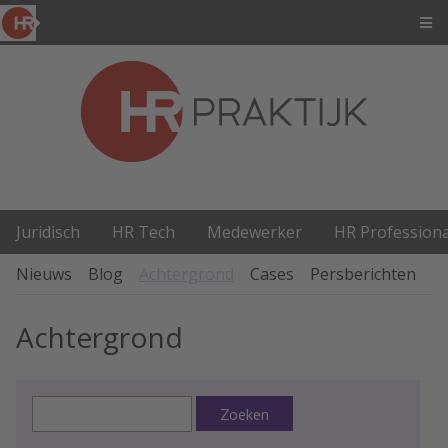
Juridisch
HR Tech
Medewerker
HR Professiona
Nieuws
Blog
Achtergrond
Cases
Persberichten
P
Achtergrond
Zoeken