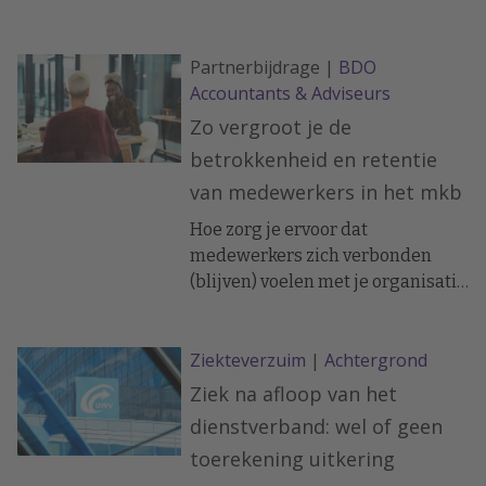
met alle externe factoren. Een
flinke uitdaging in deze
Partnerbijdrage |
BDO
turbulente tijd, en de HR-missie
Accountants & Adviseurs
van Albert Spencer bij
Havenbedrijf Rotterdam
Zo vergroot je de
betrokkenheid en retentie
van medewerkers in het mkb
Hoe zorg je ervoor dat
medewerkers zich verbonden
(blijven) voelen met je organisatie
én zich blijven ontwikkelen
binnen het bedrijf?
Ziekteverzuim
|
Achtergrond
Ziek na afloop van het
dienstverband: wel of geen
toerekening uitkering