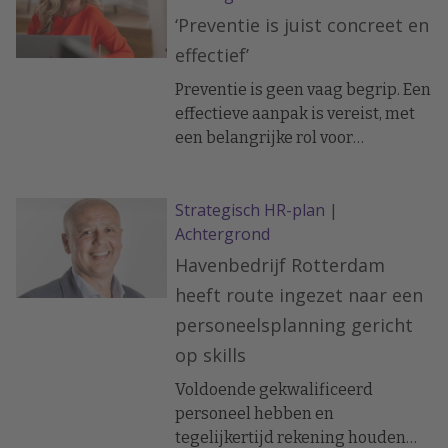
‘Preventie is juist concreet en
effectief’
Preventie is geen vaag begrip. Een
effectieve aanpak is vereist, met
een belangrijke rol voor
werkgevers zo laat onderzoek
zien en is de heilige overtuiging
Strategisch HR-plan
|
van leefstijlactivist Suzanne van
Achtergrond
Pelt.
Havenbedrijf Rotterdam
heeft route ingezet naar een
personeelsplanning gericht
op skills
Voldoende gekwalificeerd
personeel hebben en
tegelijkertijd rekening houden