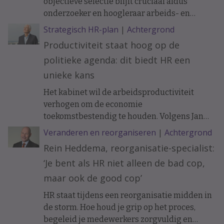
objectieve selectie blijft cruciaal aldus
onderzoeker en hoogleraar arbeids- en
organisatiepsychologie Janneke Oostrom.
Strategisch HR-plan
|
Achtergrond
Productiviteit staat hoog op de
politieke agenda: dit biedt HR een
unieke kans
Het kabinet wil de arbeidsproductiviteit
verhogen om de economie
toekomstbestendig te houden. Volgens Jan
Tjerk Boonstra biedt de nieuwe
Veranderen en reorganiseren
|
Achtergrond
Productiviteitsagenda HR een uitgelezen
Rein Heddema, reorganisatie-specialist:
kans om een strategischere rol te pakken bij
‘Je bent als HR niet alleen de bad cop,
innovatie, werkontwerp en
organisatieontwikkeling.
maar ook de good cop’
HR staat tijdens een reorganisatie midden in
de storm. Hoe houd je grip op het proces,
begeleid je medewerkers zorgvuldig en