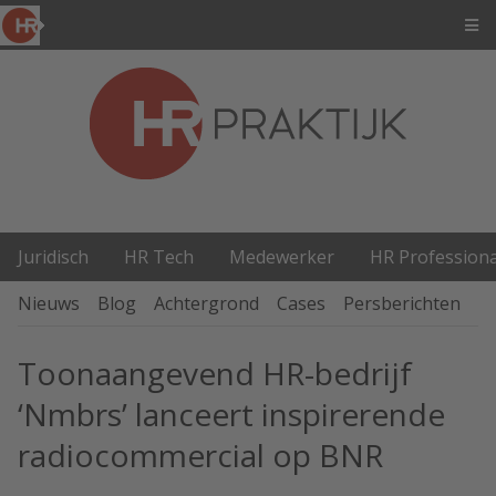
Juridisch
HR Tech
Medewerker
HR Professiona
Nieuws
Blog
Achtergrond
Cases
Persberichten
P
Toonaangevend HR-bedrijf
‘Nmbrs’ lanceert inspirerende
radiocommercial op BNR