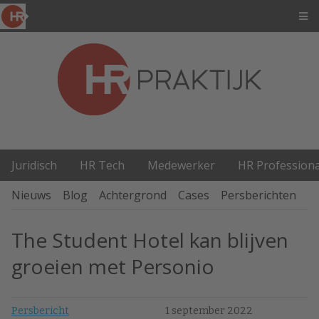
Juridisch
HR Tech
Medewerker
HR Professiona
Nieuws
Blog
Achtergrond
Cases
Persberichten
P
The Student Hotel kan blijven
groeien met Personio
Persbericht
1 september 2022