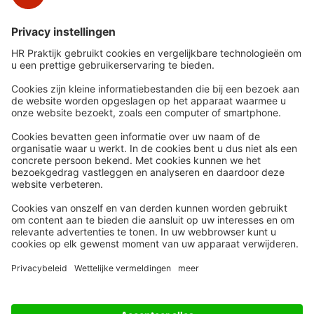
communiceren met een AI-chatbot. Wat
verandert er precies en wanneer moet je
mensen informeren?
Snel naar
Meer
Nieuws
HR Academy
Whitepapers
HR Podcast
Webinars
CHRO
Word lid
HR Day
Contact
Volg Ons