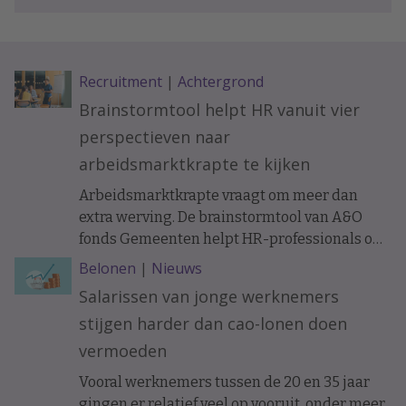
Recruitment
|
Achtergrond
Brainstormtool helpt HR vanuit vier
perspectieven naar
arbeidsmarktkrapte te kijken
Arbeidsmarktkrapte vraagt om meer dan
extra werving. De brainstormtool van A&O
fonds Gemeenten helpt HR-professionals om
samen met managers, financials, IT-
Belonen
|
Nieuws
specialisten en medewerkers uit de business
Salarissen van jonge werknemers
personeelsvraagstukken vanuit vier
stijgen harder dan cao-lonen doen
verschillende perspectieven te bekijken. Dat
moet leiden tot nieuwe oplossingen voor
vermoeden
onder meer instroom, behoud en slimmer
Vooral werknemers tussen de 20 en 35 jaar
organiseren van werk.
gingen er relatief veel op vooruit, onder meer