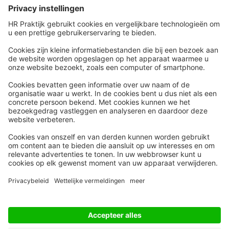
mensen informeren?
Snel naar
Meer
Nieuws
HR Academy
Whitepapers
HR Podcast
Webinars
CHRO
Word lid
HR Day
Contact
Volg Ons
Alle rechten voorbehouden
Privacyinstellingen