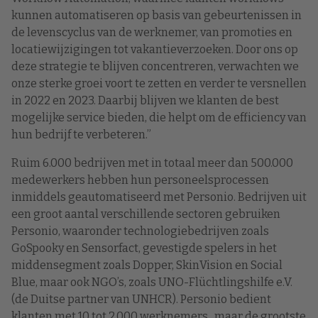
kunnen automatiseren op basis van gebeurtenissen in
de levenscyclus van de werknemer, van promoties en
locatiewijzigingen tot vakantieverzoeken. Door ons op
deze strategie te blijven concentreren, verwachten we
onze sterke groei voort te zetten en verder te versnellen
in 2022 en 2023. Daarbij blijven we klanten de best
mogelijke service bieden, die helpt om de efficiency van
hun bedrijf te verbeteren.”
Ruim 6.000 bedrijven met in totaal meer dan 500.000
medewerkers hebben hun personeelsprocessen
inmiddels geautomatiseerd met Personio. Bedrijven uit
een groot aantal verschillende sectoren gebruiken
Personio, waaronder technologiebedrijven zoals
GoSpooky en Sensorfact, gevestigde spelers in het
middensegment zoals Dopper, SkinVision en Social
Blue, maar ook NGO’s, zoals UNO-Flüchtlingshilfe e.V.
(de Duitse partner van UNHCR). Personio bedient
klanten met 10 tot 2.000 werknemers , maar de grootste