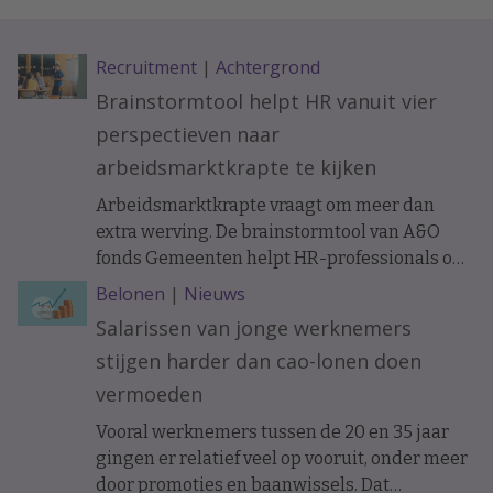
Recruitment
|
Achtergrond
Brainstormtool helpt HR vanuit vier
perspectieven naar
arbeidsmarktkrapte te kijken
Arbeidsmarktkrapte vraagt om meer dan
extra werving. De brainstormtool van A&O
fonds Gemeenten helpt HR-professionals om
samen met managers, financials, IT-
Belonen
|
Nieuws
specialisten en medewerkers uit de business
Salarissen van jonge werknemers
personeelsvraagstukken vanuit vier
stijgen harder dan cao-lonen doen
verschillende perspectieven te bekijken. Dat
moet leiden tot nieuwe oplossingen voor
vermoeden
onder meer instroom, behoud en slimmer
Vooral werknemers tussen de 20 en 35 jaar
organiseren van werk.
gingen er relatief veel op vooruit, onder meer
door promoties en baanwissels. Dat