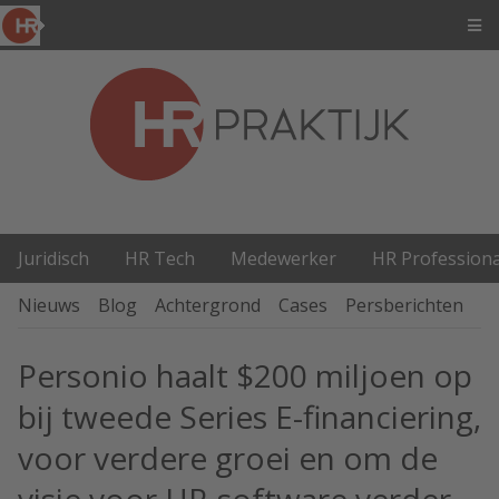
Juridisch
HR Tech
Medewerker
HR Professiona
Nieuws
Blog
Achtergrond
Cases
Persberichten
P
Personio haalt $200 miljoen op
bij tweede Series E-financiering,
voor verdere groei en om de