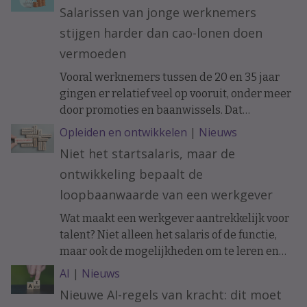
specialisten en medewerkers uit de business
Salarissen van jonge werknemers
personeelsvraagstukken vanuit vier
stijgen harder dan cao-lonen doen
verschillende perspectieven te bekijken. Dat
moet leiden tot nieuwe oplossingen voor
vermoeden
onder meer instroom, behoud en slimmer
Vooral werknemers tussen de 20 en 35 jaar
organiseren van werk.
gingen er relatief veel op vooruit, onder meer
door promoties en baanwissels. Dat
constateren economen van ABN Amro in
Opleiden en ontwikkelen
|
Nieuws
vakblad ESB, meldt De Telegraaf.
Niet het startsalaris, maar de
ontwikkeling bepaalt de
loopbaanwaarde van een werkgever
Wat maakt een werkgever aantrekkelijk voor
talent? Niet alleen het salaris of de functie,
maar ook de mogelijkheden om te leren en
ervaring op te doen. Onderzoek naar de
AI
|
Nieuws
loopbanen van werknemers laat zien dat de
Nieuwe AI-regels van kracht: dit moet
ontwikkelkansen binnen een organisatie op