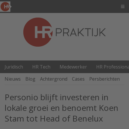
Juridisch
HR Tech
Medewerker
HR Professiona
Nieuws
Blog
Achtergrond
Cases
Persberichten
P
Personio blijft investeren in
lokale groei en benoemt Koen
Stam tot Head of Benelux