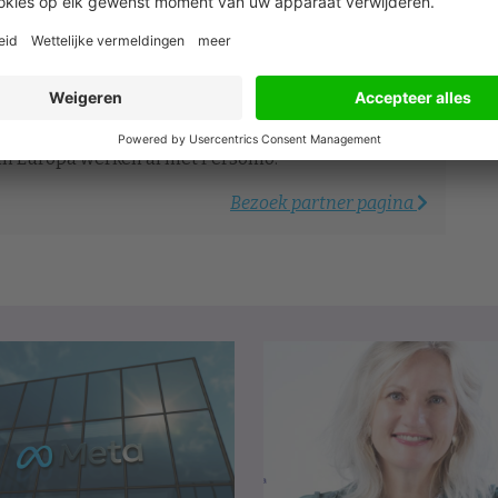
s nooit maar één functie. Je werft, ontwikkelt,
en bouwt tegelijk aan een cultuur waar mensen
sonio brengt al die verantwoordelijkheden samen in
 HR-teams minder tijd kwijt zijn aan losse systemen
en voor het werk dat er echt toe doet. Meer dan
 in Europa werken al met Personio.
Bezoek partner pagina