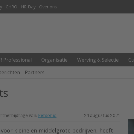
y
CHRO
HR Day
Over ons
R Professional
Organisatie
Werving & Selectie
Cu
berichten
Partners
ts
rtnerbijdrage van:
Personio
24 augustus 2021
 voor kleine en middelgrote bedrijven, heeft