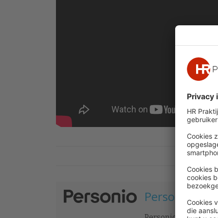
Personio
Personio is het inte