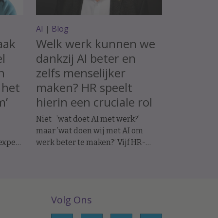
AI
|
Blog
aak
Welk werk kunnen we
el
dankzij AI beter en
n
zelfs menselijker
 het
maken? HR speelt
m’
hierin een cruciale rol
Niet ’wat doet AI met werk?’
maar ’wat doen wij met AI om
expert
werk beter te maken?’ Vijf HR-
an de
principes voor werkgeluk in een
s
AI-gedreven organisatie.
Volg Ons