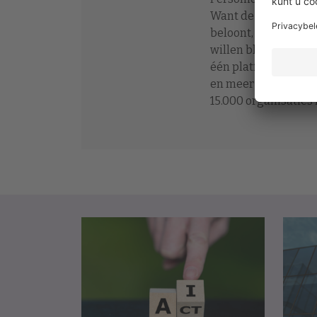
Want de rol van HR i
beloont, begeleidt 
willen blijven. Per
één platform, zodat
en meer ruimte hebb
15.000 organisaties