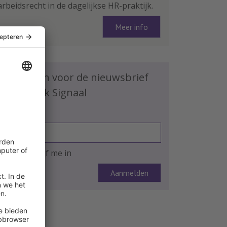
arbeidsrecht in de dagelijkse HR-praktijk.
Meer info
Schrijf je in voor de nieuwsbrief
HR Praktijk Signaal
E-mailadres
Ja, ik schrijf me in