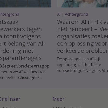
chtergrond
AI
|
Achtergrond
htszaak
Waarom AI in HR v
ewerkers tegen
niet rendeert – ‘Ve
a toont volgens
organisaties zoeke
rt belang van AI-
een oplossing voor
ordening met
verkeerde problee
sparantieregels
De opbrengst van AI bijft
regelmatig achter bij de
k legt een bredere vraag op
verwachtingen. Volgens AI-
 moeten we AI wel inzetten
Jolanda ter Maten ligt dat a
rsoneelsbeslissingen?
manier waarop organisatie
ndige data-ethiek Koen
ermee beginnen.
issen maant tot
chtigheid.
Snel naar
Meer