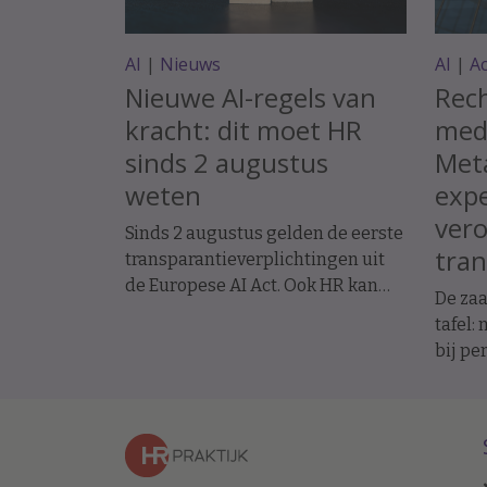
AI
|
Nieuws
AI
|
A
Nieuwe AI-regels van
Rec
kracht: dit moet HR
med
sinds 2 augustus
Met
weten
expe
ver
Sinds 2 augustus gelden de eerste
tran
transparantieverplichtingen uit
de Europese AI Act. Ook HR kan
De zaa
daarmee te maken krijgen.
tafel:
Bijvoorbeeld als sollicitanten of
bij pe
medewerkers communiceren met
Desku
een AI-chatbot. Wat verandert er
Versm
precies en wanneer moet je
voorzi
mensen informeren?