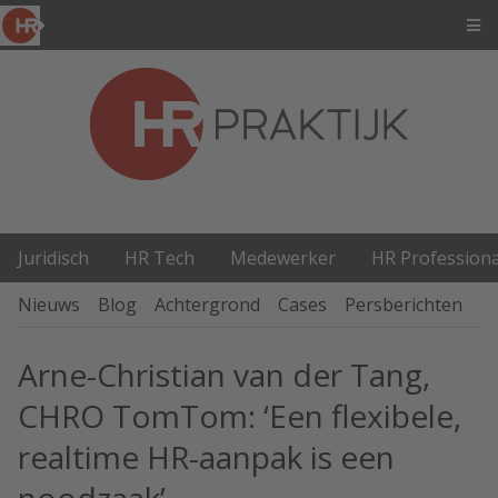
Juridisch
HR Tech
Medewerker
HR Professiona
Nieuws
Blog
Achtergrond
Cases
Persberichten
P
Arne-Christian van der Tang,
CHRO TomTom: ‘Een flexibele,
realtime HR-aanpak is een