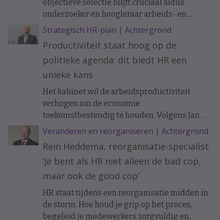
objectieve selectie blijft cruciaal aldus
onderzoeker en hoogleraar arbeids- en
organisatiepsychologie Janneke Oostrom.
Strategisch HR-plan
|
Achtergrond
Productiviteit staat hoog op de
politieke agenda: dit biedt HR een
unieke kans
Het kabinet wil de arbeidsproductiviteit
verhogen om de economie
toekomstbestendig te houden. Volgens Jan
Tjerk Boonstra biedt de nieuwe
Veranderen en reorganiseren
|
Achtergrond
Productiviteitsagenda HR een uitgelezen
Rein Heddema, reorganisatie-specialist:
kans om een strategischere rol te pakken bij
‘Je bent als HR niet alleen de bad cop,
innovatie, werkontwerp en
organisatieontwikkeling.
maar ook de good cop’
HR staat tijdens een reorganisatie midden in
de storm. Hoe houd je grip op het proces,
begeleid je medewerkers zorgvuldig en