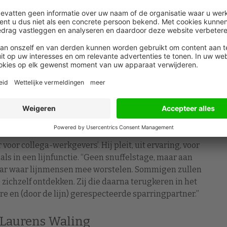
spectieven en helpt de HR-functie te verbeteren’
een grens bestaat naar HR toe. “Ik ben zelf jaren
anagementfunctie naar HR. Geen spijt van gehad.
juist het wisselen van plek geeft nieuwe perspectieven
e
oor collega-werkgevers’. Hij pleit, uit ervaring, voor
ls in een lijnfunctie. “Geen snuffelstage, maar aan
 maar waar lijnmensen mee worstelen. Sommigen zullen
zichzelf ontdekken. Zij die daarna terugkeren in het
e en (door de lijn) gerespecteerde sparringpartner.”
n Laurens Waling