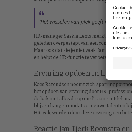
‘Het wisselen van plek geeft nieuwe per
HR-manager Saskia Lems merkt op dat er ook 
geleden overgestapt van een commerciële m
Maar ook dat zie je niet vaak. Jammer, want 
en helpt de HR-functie te verbeteren.”
Ervaring opdoen in lijnfuncti
Kees Barendsen noemt zich ‘sparringpartner v
het opdoen van ervaring door HR-professiona
de bak met alles d’r op en d’r aan. Ontdek
blijven hangen omdat ze nieuwe talenten bij 
HR-vak, worden door deze ervaring een beter
Reactie Jan Tjerk Boonstra e