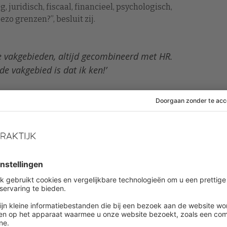
, juridisch, fiscaal, financieel, psychologisch,
ezo grenzen?”, besluit zij.
re vakgebieden, altijd gecombineerd met HR.
 vakgebied is dat ik ken!’
ak, momenteel bij de gemeente Borger-Odoorn. “Ik zie
romen. Zelf maak ik al jaren uitstapjes naar andere
acilitair en nu directiesecretaris. Altijd wel
het meest boeiende vakgebied is dat ik ken!”
ja’ antwoordde op de poll. Hij is senior
oelichting op zijn mening dat HR-professionals meer
n kijken. “Ten eerste door jaarljjks in het primair
 een periode mee te draaien. Ten tweede door je te
 marketing en communicatie, of finance.”