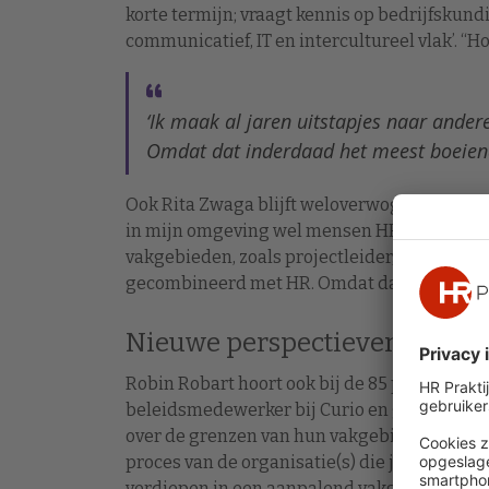
korte termijn; vraagt kennis op bedrijfskundig
communicatief, IT en intercultureel vlak’. “Ho
‘Ik maak al jaren uitstapjes naar ande
Omdat dat inderdaad het meest boeiende
Ook Rita Zwaga blijft weloverwogen in het v
in mijn omgeving wel mensen HR in- of uitst
vakgebieden, zoals projectleider, teamleider f
gecombineerd met HR. Omdat dat inderdaad 
Nieuwe perspectieven
Robin Robart hoort ook bij de 85 procent die ‘
beleidsmedewerker bij Curio en geeft een t
over de grenzen van hun vakgebied moeten gaa
proces van de organisatie(s) die je adviseert
verdiepen in een aanpalend vakgebied zoals