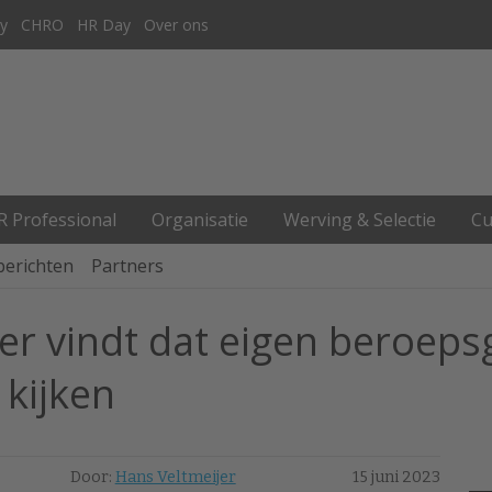
y
CHRO
HR Day
Over ons
R Professional
Organisatie
Werving & Selectie
Cu
berichten
Partners
er vindt dat eigen beroep
kijken
Door:
Hans Veltmeijer
15 juni 2023