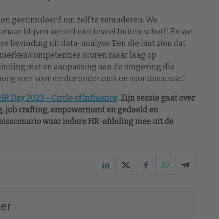
en gestimuleerd om zelf te veranderen. We
aar blijven we zelf niet teveel buiten schot?! En we
 bevinding uit data-analyse. Een die laat zien dat
nmerken/competenties scoren maar laag op
rbinding met en aanpassing aan de omgeving die
oeg voer voor verder onderzoek en voor discussie.”
HR Day 2023 – Circle of Influence
. Zijn sessie gaat over
g, job crafting, empowerment en gedeeld en
basisscenario waar iedere HR-afdeling mee uit de
jer