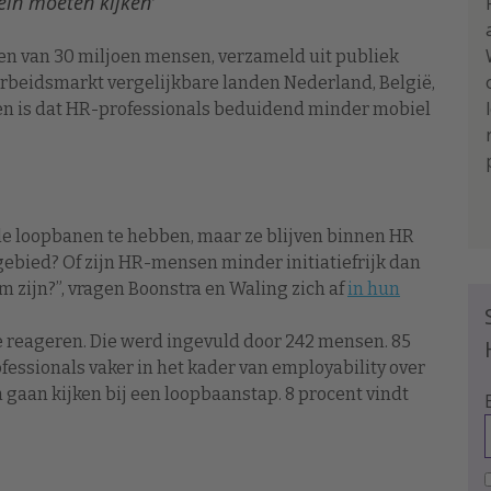
in moeten kijken’
n van 30 miljoen mensen, verzameld uit publiek
arbeidsmarkt vergelijkbare landen Nederland, België,
en is dat HR-professionals beduidend minder mobiel
le loopbanen te hebben, maar ze blijven binnen HR
gebied? Of zijn HR-mensen minder initiatiefrijk dan
zijn?”, vragen Boonstra en Waling zich af
in hun
te reageren. Die werd ingevuld door 242 mensen. 85
essionals vaker in het kader van employability over
aan kijken bij een loopbaanstap. 8 procent vindt