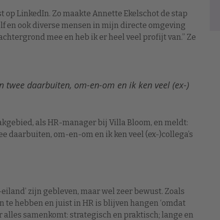
 op LinkedIn. Zo maakte Annette Ekelschot de stap
zelf en ook diverse mensen in mijn directe omgeving
chtergrond mee en heb ik er heel veel profijt van.” Ze
 en twee daarbuiten, om-en-om en ik ken veel (ex-)
kgebied, als HR-manager bij Villa Bloom, en meldt:
wee daarbuiten, om-en-om en ik ken veel (ex-)collega’s
eiland’ zijn gebleven, maar wel zeer bewust. Zoals
aan te hebben en juist in HR is blijven hangen ‘omdat
ar alles samenkomt: strategisch en praktisch; lange en