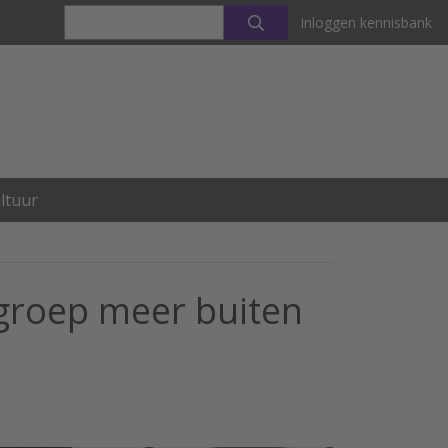
Inloggen kennisbank
ltuur
sgroep meer buiten