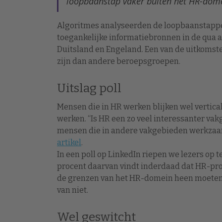
loopbaanstap vaker buiten het HR-dome
Algoritmes analyseerden de loopbaanstappe
toegankelijke informatiebronnen in de qua 
Duitsland en Engeland. Een van de uitkomst
zijn dan andere beroepsgroepen.
Uitslag poll
Mensen die in HR werken blijken wel vertica
werken. “Is HR een zo veel interessanter vak
mensen die in andere vakgebieden werkzaam 
artikel
.
In een poll op LinkedIn riepen we lezers op 
procent daarvan vindt inderdaad dat HR-prof
de grenzen van het HR-domein heen moeten g
van niet.
Wel geswitcht