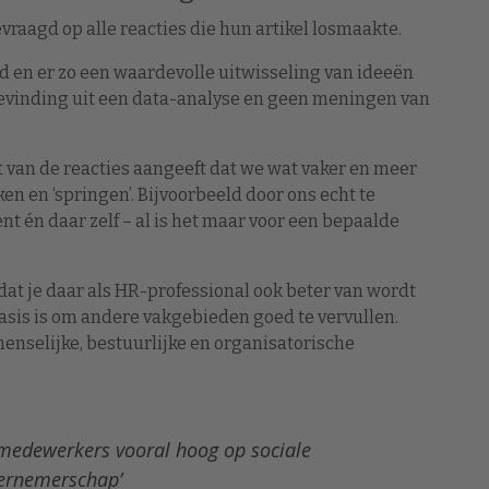
raagd op alle reacties die hun artikel losmaakte.
en er zo een waardevolle uitwisseling van ideeën
bevinding uit een data-analyse en geen meningen van
nt van de reacties aangeeft dat we wat vaker en meer
n en ‘springen’. Bijvoorbeeld door ons echt te
 én daar zelf – al is het maar voor een bepaalde
 dat je daar als HR-professional ook beter van wordt
asis is om andere vakgebieden goed te vervullen.
enselijke, bestuurlijke en organisatorische
-medewerkers vooral hoog op sociale
ernemerschap’