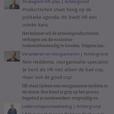
Strategisch HR-plan
|
Achtergrond
Productiviteit staat hoog op de
politieke agenda: dit biedt HR een
unieke kans
Het kabinet wil de arbeidsproductiviteit
verhogen om de economie
toekomstbestendig te houden. Volgens Jan
Tjerk Boonstra biedt de nieuwe
Veranderen en reorganiseren
|
Achtergrond
Productiviteitsagenda HR een uitgelezen
Rein Heddema, reorganisatie-specialist:
kans om een strategischere rol te pakken bij
‘Je bent als HR niet alleen de bad cop,
innovatie, werkontwerp en
organisatieontwikkeling.
maar ook de good cop’
HR staat tijdens een reorganisatie midden in
de storm. Hoe houd je grip op het proces,
begeleid je medewerkers zorgvuldig en
voorkom je dat je eigen team omvalt?
Leiderschapsontwikkeling
|
Achtergrond
Reorganisatie-specialist Rein Heddema deelt