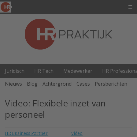
Juridisch
HR Tech
Medewerker
HR Professiona
Nieuws
Blog
Achtergrond
Cases
Persberichten
P
Video: Flexibele inzet van
personeel
HR Business Partner
Video