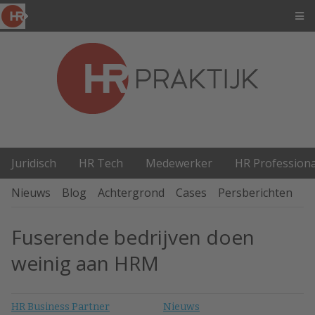
Juridisch
HR Tech
Medewerker
HR Professiona
Nieuws
Blog
Achtergrond
Cases
Persberichten
P
Fuserende bedrijven doen
weinig aan HRM
HR Business Partner
Nieuws