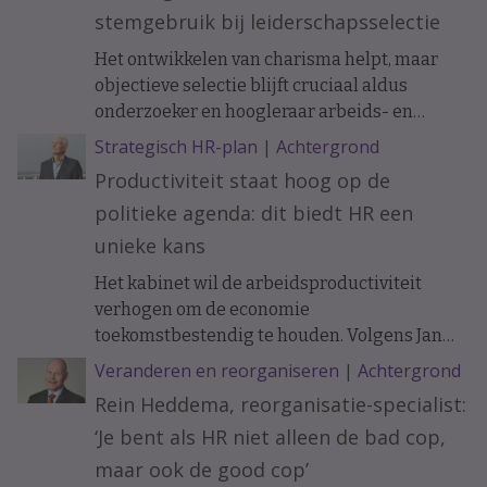
stemgebruik bij leiderschapsselectie
Het ontwikkelen van charisma helpt, maar
objectieve selectie blijft cruciaal aldus
onderzoeker en hoogleraar arbeids- en
organisatiepsychologie Janneke Oostrom.
Strategisch HR-plan
|
Achtergrond
Productiviteit staat hoog op de
politieke agenda: dit biedt HR een
unieke kans
Het kabinet wil de arbeidsproductiviteit
verhogen om de economie
toekomstbestendig te houden. Volgens Jan
Tjerk Boonstra biedt de nieuwe
Veranderen en reorganiseren
|
Achtergrond
Productiviteitsagenda HR een uitgelezen
Rein Heddema, reorganisatie-specialist:
kans om een strategischere rol te pakken bij
‘Je bent als HR niet alleen de bad cop,
innovatie, werkontwerp en
organisatieontwikkeling.
maar ook de good cop’