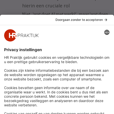
hierin een cruciale rol
Niet ’wat doet AI met werk?’ maar ’wat doen
wij met AI om werk beter te maken?’ Vijf HR-
principes voor werkgeluk in een AI-gedreven
organisatie.
Snel naar
Meer
Nieuws
HR Academy
Whitepapers
HR Podcast
Webinars
CHRO
Word lid
HR Day
Contact
Volg Ons