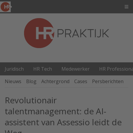
Juridisch
HR Tech
Medewerker
HR Professiona
Nieuws
Blog
Achtergrond
Cases
Persberichten
P
Revolutionair
talentmanagement: de AI-
assistent van Assessio leidt de