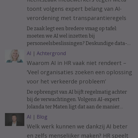
verandert er precies en wanneer moet je
toont volgens expert belang van AI-
mensen informeren?
verordening met transparantieregels
De zaak legt een bredere vraag op tafel:
moeten we AI wel inzetten bij
personeelsbeslissingen? Deskundige data-
ethiek Koen Versmissen maant tot
AI
|
Achtergrond
voorzichtigheid.
Waarom AI in HR vaak niet rendeert –
‘Veel organisaties zoeken een oplossing
voor het verkeerde probleem’
De opbrengst van AI bijft regelmatig achter
bij de verwachtingen. Volgens AI-expert
Jolanda ter Maten ligt dat aan de manier
waarop organisaties ermee beginnen.
AI
|
Blog
Welk werk kunnen we dankzij AI beter
en zelfs menselijker maken? HR speelt