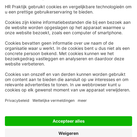
Snel naar
Meer
Nieuws
HR Academy
Whitepapers
HR Podcast
Webinars
CHRO
Word lid
HR Day
Contact
Volg Ons
Alle rechten voorbehouden
Privacyinstellingen
Privacy Statement
Algemene Voorwaarden