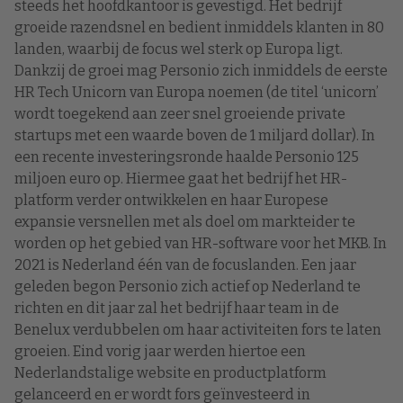
steeds het hoofdkantoor is gevestigd. Het bedrijf
groeide razendsnel en bedient inmiddels klanten in 80
landen, waarbij de focus wel sterk op Europa ligt.
Dankzij de groei mag Personio zich inmiddels de eerste
HR Tech Unicorn van Europa noemen (de titel ‘unicorn’
wordt toegekend aan zeer snel groeiende private
startups met een waarde boven de 1 miljard dollar). In
een recente investeringsronde haalde Personio 125
miljoen euro op. Hiermee gaat het bedrijf het HR-
platform verder ontwikkelen en haar Europese
expansie versnellen met als doel om markteider te
worden op het gebied van HR-software voor het MKB. In
2021 is Nederland één van de focuslanden. Een jaar
geleden begon Personio zich actief op Nederland te
richten en dit jaar zal het bedrijf haar team in de
Benelux verdubbelen om haar activiteiten fors te laten
groeien. Eind vorig jaar werden hiertoe een
Nederlandstalige website en productplatform
gelanceerd en er wordt fors geïnvesteerd in