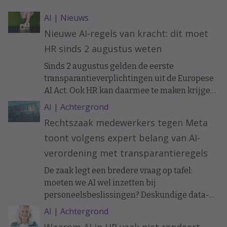
AI
|
Nieuws
Nieuwe AI-regels van kracht: dit moet
HR sinds 2 augustus weten
Sinds 2 augustus gelden de eerste
transparantieverplichtingen uit de Europese
AI Act. Ook HR kan daarmee te maken krijgen.
Bijvoorbeeld als sollicitanten of medewerkers
AI
|
Achtergrond
communiceren met een AI-chatbot. Wat
Rechtszaak medewerkers tegen Meta
verandert er precies en wanneer moet je
toont volgens expert belang van AI-
mensen informeren?
verordening met transparantieregels
De zaak legt een bredere vraag op tafel:
moeten we AI wel inzetten bij
personeelsbeslissingen? Deskundige data-
ethiek Koen Versmissen maant tot
AI
|
Achtergrond
voorzichtigheid.