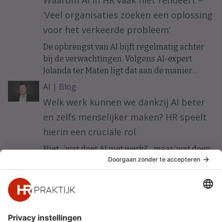
Waarom AI in HR vaak niet rendeert –
‘Veel organisaties zoeken een oplossing
voor het verkeerde probleem’
De opbrengst van AI bijft regelmatig achter
bij de verwachtingen. Volgens AI-expert
Jolanda ter Maten ligt dat aan de manier
waarop organisaties ermee beginnen.
AI
|
Blog
Welk werk kunnen we dankzij AI beter
en zelfs menselijker maken? HR speelt
hierin een cruciale rol
Niet ’wat doet AI met werk?’ maar ’wat doen
wij met AI om werk beter te maken?’ Vijf HR-
principes voor werkgeluk in een AI-gedreven
organisatie.