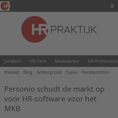
Juridisch
HR Tech
Medewerker
HR Professiona
Nieuws
Blog
Achtergrond
Cases
Persberichten
P
Personio schudt de markt op
voor HR-software voor het
MKB