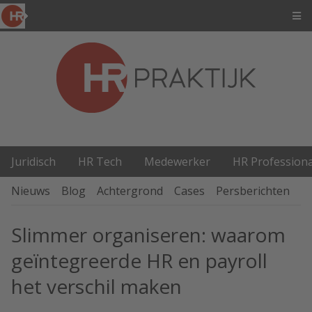
Juridisch
HR Tech
Medewerker
HR Professiona
Nieuws
Blog
Achtergrond
Cases
Persberichten
P
Slimmer organiseren: waarom
geïntegreerde HR en payroll
het verschil maken