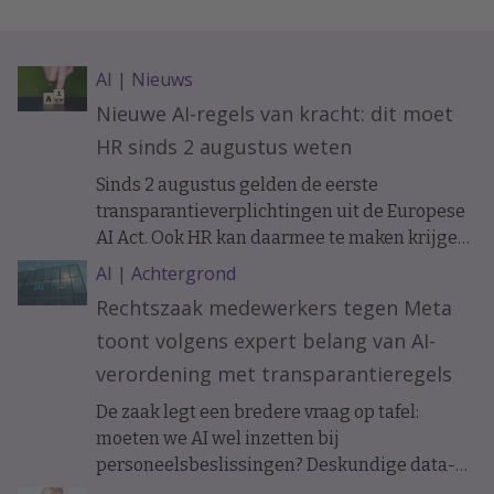
AI
|
Nieuws
Nieuwe AI-regels van kracht: dit moet
HR sinds 2 augustus weten
Sinds 2 augustus gelden de eerste
transparantieverplichtingen uit de Europese
AI Act. Ook HR kan daarmee te maken krijgen.
Bijvoorbeeld als sollicitanten of medewerkers
AI
|
Achtergrond
communiceren met een AI-chatbot. Wat
Rechtszaak medewerkers tegen Meta
verandert er precies en wanneer moet je
toont volgens expert belang van AI-
mensen informeren?
verordening met transparantieregels
De zaak legt een bredere vraag op tafel:
moeten we AI wel inzetten bij
personeelsbeslissingen? Deskundige data-
ethiek Koen Versmissen maant tot