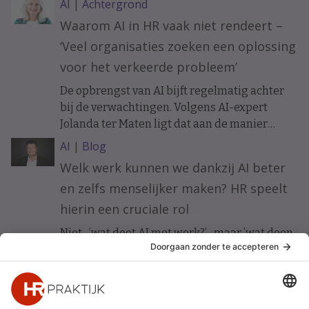
AI
|
Achtergrond
voorzichtigheid.
Waarom AI in HR vaak niet rendeert –
‘Veel organisaties zoeken een oplossing
voor het verkeerde probleem’
De opbrengst van AI bijft regelmatig achter
bij de verwachtingen. Volgens AI-expert
Jolanda ter Maten ligt dat aan de manier
waarop organisaties ermee beginnen.
AI
|
Blog
Welk werk kunnen we dankzij AI beter
en zelfs menselijker maken? HR speelt
hierin een cruciale rol
Niet ’wat doet AI met werk?’ maar ’wat doen
wij met AI om werk beter te maken?’ Vijf HR-
principes voor werkgeluk in een AI-gedreven
organisatie.