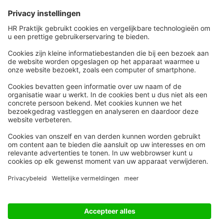
Snel naar
Meer
Nieuws
HR Academy
Whitepapers
HR Podcast
Webinars
CHRO
Word lid
HR Day
Contact
Volg Ons
Alle rechten voorbehouden
Privacyinstellingen