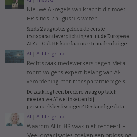
Nieuwe AI-regels van kracht: dit moet
HR sinds 2 augustus weten
Sinds 2 augustus gelden de eerste
transparantieverplichtingen uit de Europese
AI Act. Ook HR kan daarmee te maken krijgen.
Bijvoorbeeld als sollicitanten of medewerkers
AI
|
Achtergrond
communiceren met een AI-chatbot. Wat
Rechtszaak medewerkers tegen Meta
verandert er precies en wanneer moet je
toont volgens expert belang van AI-
mensen informeren?
verordening met transparantieregels
De zaak legt een bredere vraag op tafel:
moeten we AI wel inzetten bij
personeelsbeslissingen? Deskundige data-
ethiek Koen Versmissen maant tot
AI
|
Achtergrond
voorzichtigheid.
Waarom AI in HR vaak niet rendeert –
‘Veel organisaties zoeken een oplossing