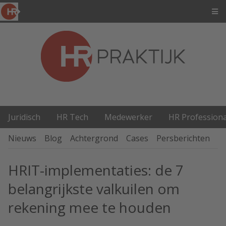
Juridisch
HR Tech
Medewerker
HR Professiona
Nieuws
Blog
Achtergrond
Cases
Persberichten
P
HRIT-implementaties: de 7
belangrijkste valkuilen om
rekening mee te houden