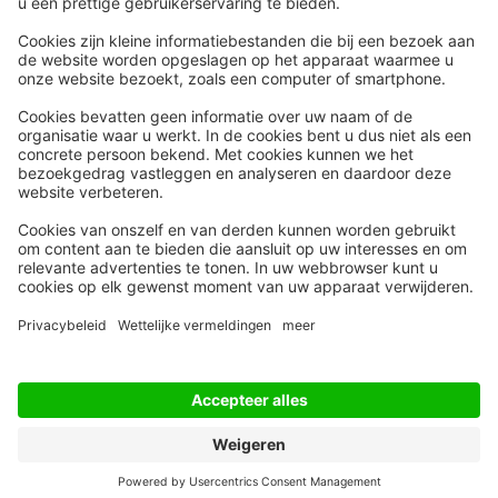
Snel naar
Meer
Nieuws
HR Academy
Whitepapers
HR Podcast
Webinars
CHRO
Word lid
HR Day
Contact
Volg Ons
Alle rechten voorbehouden
Privacyinstellingen
Privacy Statement
Algemene Voorwaarden