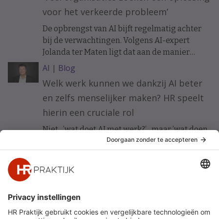
voor het verkeerde probleem’
De opbrengst van AI bijft regelmatig achter
bij de verwachtingen. Volgens AI-expert
Jolanda ter Maten ligt dat aan de manier
waarop organisaties ermee beginnen.
AI
|
Blog
Welk werk kunnen we dankzij AI beter
en zelfs menselijker maken? HR speelt
hierin een cruciale rol
Niet ’wat doet AI met werk?’ maar ’wat doen
wij met AI om werk beter te maken?’ Vijf HR-
principes voor werkgeluk in een AI-gedreven
organisatie.