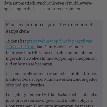
data automatisch synchroniseren of middleware-
oplossingen die losse platforms verbinden.
Maar hoe kunnen organisaties dit concreet
aanpakken?
Tijdens het
gratis webinar op dinsdag 1 april van
11:00 tot 11:30 uur
laat Salure zien hoe andere
bedrijven hun HR-landschap efficiënter hebben
ingericht en welke slimme koppelingen helpen om
tijd en kosten te besparen.
Zo benut je elk systeem waar het in uitblinkt, terwijl
medewerkers soepel kunnen werken zonder gedoe
of onnodig tijdverlies.
Een gefragmenteerd HR-landschap betekent niet dat
jouw processen ook ingewikkeld moeten blijven.
Door systemen slimmer te integreren, bespaar je