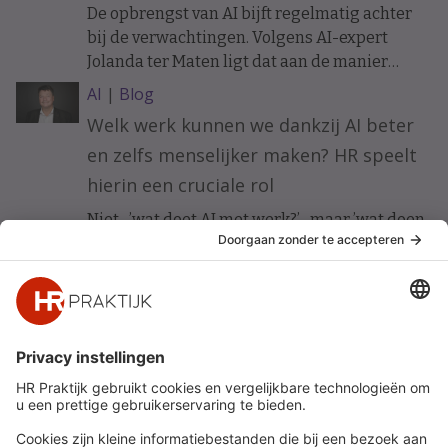
De opbrengst van AI bijft regelmatig achter
bij de verwachtingen. Volgens AI-expert
Jolanda ter Maten ligt dat aan de manier
waarop organisaties ermee beginnen.
AI
|
Blog
Welk werk kunnen we dankzij AI beter
en zelfs menselijker maken? HR speelt
hierin een cruciale rol
Niet ’wat doet AI met werk?’ maar ’wat doen
wij met AI om werk beter te maken?’ Vijf HR-
principes voor werkgeluk in een AI-gedreven
organisatie.
Snel naar
Meer