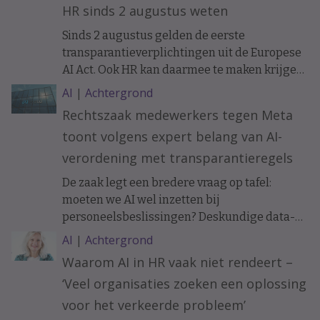
HR sinds 2 augustus weten
Sinds 2 augustus gelden de eerste
transparantieverplichtingen uit de Europese
AI Act. Ook HR kan daarmee te maken krijgen.
Bijvoorbeeld als sollicitanten of medewerkers
AI
|
Achtergrond
communiceren met een AI-chatbot. Wat
Rechtszaak medewerkers tegen Meta
verandert er precies en wanneer moet je
toont volgens expert belang van AI-
mensen informeren?
verordening met transparantieregels
De zaak legt een bredere vraag op tafel:
moeten we AI wel inzetten bij
personeelsbeslissingen? Deskundige data-
ethiek Koen Versmissen maant tot
AI
|
Achtergrond
voorzichtigheid.
Waarom AI in HR vaak niet rendeert –
‘Veel organisaties zoeken een oplossing
voor het verkeerde probleem’