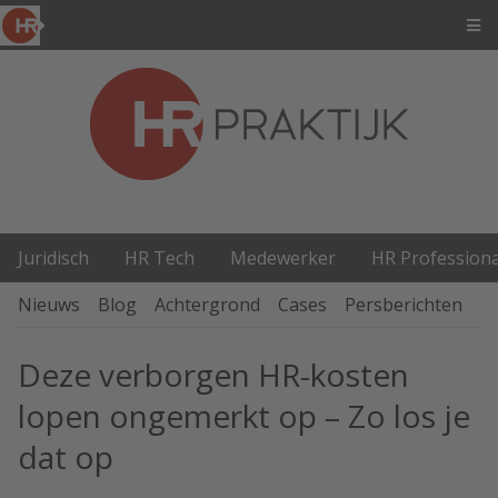
Juridisch
HR Tech
Medewerker
HR Professiona
Nieuws
Blog
Achtergrond
Cases
Persberichten
P
Deze verborgen HR-kosten
lopen ongemerkt op – Zo los je
dat op