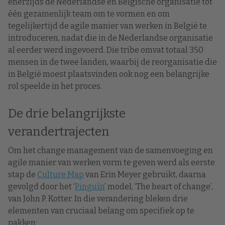
enerzijds de Nederlandse en Belgische organisatie tot
één gezamenlijk team om te vormen en om
tegelijkertijd de agile manier van werken in België te
introduceren, nadat die in de Nederlandse organisatie
al eerder werd ingevoerd. Die tribe omvat totaal 350
mensen in de twee landen, waarbij de reorganisatie die
in België moest plaatsvinden ook nog een belangrijke
rol speelde in het proces.
De drie belangrijkste
verandertrajecten
Om het change management van de samenvoeging en
agile manier van werken vorm te geven werd als eerste
stap de
Culture Map
van Erin Meyer gebruikt, daarna
gevolgd door het ‘
Pinguïn
’ model, ‘The heart of change’,
van John P. Kotter. In die verandering bleken drie
elementen van cruciaal belang om specifiek op te
pakken;