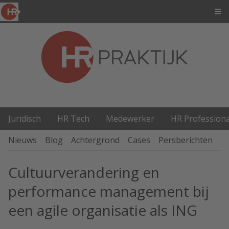
Juridisch
HR Tech
Medewerker
HR Professiona
Nieuws
Blog
Achtergrond
Cases
Persberichten
P
Cultuurverandering en
performance management bij
een agile organisatie als ING