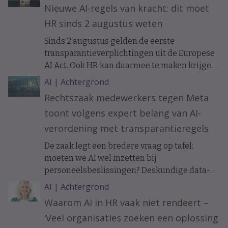
Nieuwe AI-regels van kracht: dit moet
HR sinds 2 augustus weten
Sinds 2 augustus gelden de eerste
transparantieverplichtingen uit de Europese
AI Act. Ook HR kan daarmee te maken krijgen.
Bijvoorbeeld als sollicitanten of medewerkers
AI
|
Achtergrond
communiceren met een AI-chatbot. Wat
Rechtszaak medewerkers tegen Meta
verandert er precies en wanneer moet je
toont volgens expert belang van AI-
mensen informeren?
verordening met transparantieregels
De zaak legt een bredere vraag op tafel:
moeten we AI wel inzetten bij
personeelsbeslissingen? Deskundige data-
ethiek Koen Versmissen maant tot
AI
|
Achtergrond
voorzichtigheid.
Waarom AI in HR vaak niet rendeert –
‘Veel organisaties zoeken een oplossing