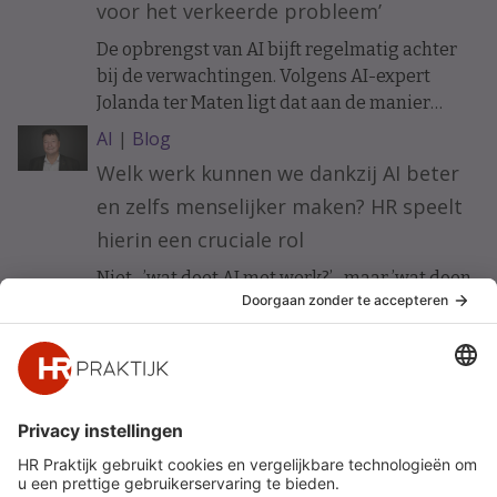
voor het verkeerde probleem’
De opbrengst van AI bijft regelmatig achter
bij de verwachtingen. Volgens AI-expert
Jolanda ter Maten ligt dat aan de manier
waarop organisaties ermee beginnen.
AI
|
Blog
Welk werk kunnen we dankzij AI beter
en zelfs menselijker maken? HR speelt
hierin een cruciale rol
Niet ’wat doet AI met werk?’ maar ’wat doen
wij met AI om werk beter te maken?’ Vijf HR-
principes voor werkgeluk in een AI-gedreven
organisatie.
Snel naar
Meer