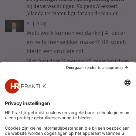
bij de verwachtingen. Volgens AI-expert
Jolanda ter Maten ligt dat aan de manier
waarop organisaties ermee beginnen.
AI
|
Blog
Welk werk kunnen we dankzij AI beter
en zelfs menselijker maken? HR speelt
hierin een cruciale rol
Niet ’wat doet AI met werk?’ maar ’wat doen
wij met AI om werk beter te maken?’ Vijf HR-
principes voor werkgeluk in een AI-gedreven
organisatie.
Snel naar
Meer
Nieuws
HR Academy