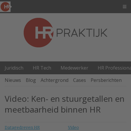
Juridisch
HR Tech
Medewerker
HR Professiona
Nieuws
Blog
Achtergrond
Cases
Persberichten
P
Video: Ken- en stuurgetallen en
meetbaarheid binnen HR
Datagedreven HR
Video