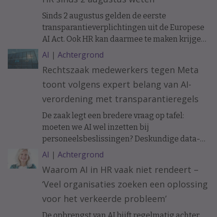
Sinds 2 augustus gelden de eerste
transparantieverplichtingen uit de Europese
AI Act. Ook HR kan daarmee te maken krijgen.
Bijvoorbeeld als sollicitanten of medewerkers
AI
|
Achtergrond
communiceren met een AI-chatbot. Wat
Rechtszaak medewerkers tegen Meta
verandert er precies en wanneer moet je
toont volgens expert belang van AI-
mensen informeren?
verordening met transparantieregels
De zaak legt een bredere vraag op tafel:
moeten we AI wel inzetten bij
personeelsbeslissingen? Deskundige data-
ethiek Koen Versmissen maant tot
AI
|
Achtergrond
voorzichtigheid.
Waarom AI in HR vaak niet rendeert –
‘Veel organisaties zoeken een oplossing
voor het verkeerde probleem’
De opbrengst van AI bijft regelmatig achter