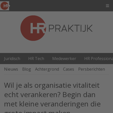
Juridisch
HR Tech
Medewerker
HR Professiona
Nieuws
Blog
Achtergrond
Cases
Persberichten
P
Wil je als organisatie vitaliteit
echt verankeren? Begin dan
met kleine veranderingen die