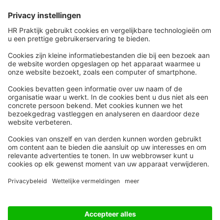
Snel naar
Meer
Nieuws
HR Academy
Whitepapers
HR Podcast
Webinars
CHRO
Word lid
HR Day
Contact
Volg Ons