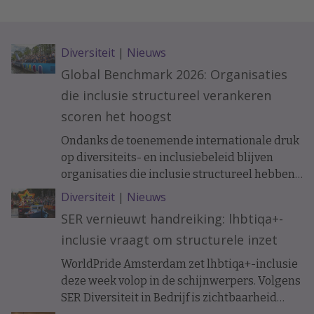
Diversiteit
|
Nieuws
Global Benchmark 2026: Organisaties
die inclusie structureel verankeren
scoren het hoogst
Ondanks de toenemende internationale druk
op diversiteits- en inclusiebeleid blijven
organisaties die inclusie structureel hebben
verankerd beter presteren. Dat blijkt uit de
Diversiteit
|
Nieuws
Workplace Pride Global Benchmark 2026,
SER vernieuwt handreiking: lhbtiqa+-
waarin werkgevers worden beoordeeld op
inclusie vraagt om structurele inzet
hun lhbtiq+-inclusiebeleid.
WorldPride Amsterdam zet lhbtiqa+-inclusie
deze week volop in de schijnwerpers. Volgens
SER Diversiteit in Bedrijf is zichtbaarheid