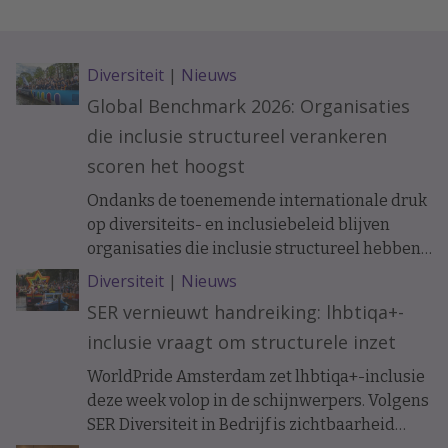
Diversiteit
|
Nieuws
Global Benchmark 2026: Organisaties
die inclusie structureel verankeren
scoren het hoogst
Ondanks de toenemende internationale druk
op diversiteits- en inclusiebeleid blijven
organisaties die inclusie structureel hebben
verankerd beter presteren. Dat blijkt uit de
Diversiteit
|
Nieuws
Workplace Pride Global Benchmark 2026,
SER vernieuwt handreiking: lhbtiqa+-
waarin werkgevers worden beoordeeld op
inclusie vraagt om structurele inzet
hun lhbtiq+-inclusiebeleid.
WorldPride Amsterdam zet lhbtiqa+-inclusie
deze week volop in de schijnwerpers. Volgens
SER Diversiteit in Bedrijf is zichtbaarheid