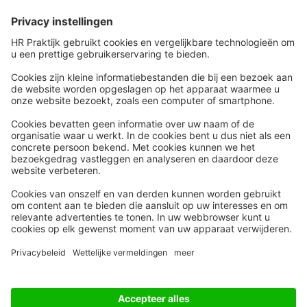
Snel naar
Meer
Nieuws
HR Academy
Whitepapers
HR Podcast
Webinars
CHRO
Word lid
HR Day
Contact
Volg Ons