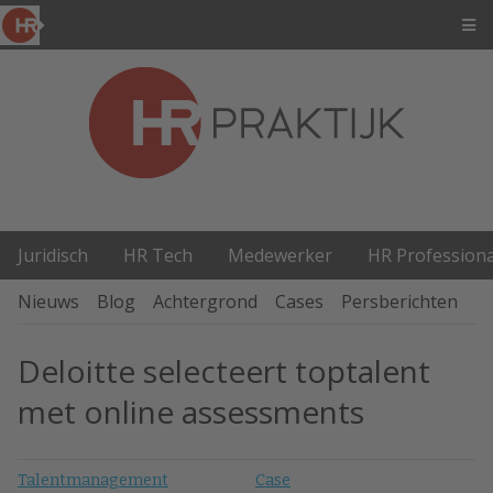
Juridisch
HR Tech
Medewerker
HR Professiona
Nieuws
Blog
Achtergrond
Cases
Persberichten
P
Deloitte selecteert toptalent
met online assessments
Talentmanagement
Case