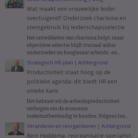
Wat maakt een vrouwelijke leider
overtuigend? Onderzoek charisma en
stemgebruik bij leiderschapsselectie
Het ontwikkelen van charisma helpt, maar
objectieve selectie blijft cruciaal aldus
onderzoeker en hoogleraar arbeids- en
organisatiepsychologie Janneke Oostrom.
Strategisch HR-plan
|
Achtergrond
Productiviteit staat hoog op de
politieke agenda: dit biedt HR een
unieke kans
Het kabinet wil de arbeidsproductiviteit
verhogen om de economie
toekomstbestendig te houden. Volgens Jan
Tjerk Boonstra biedt de nieuwe
Veranderen en reorganiseren
|
Achtergrond
Productiviteitsagenda HR een uitgelezen
Rein Heddema, reorganisatie-specialist: