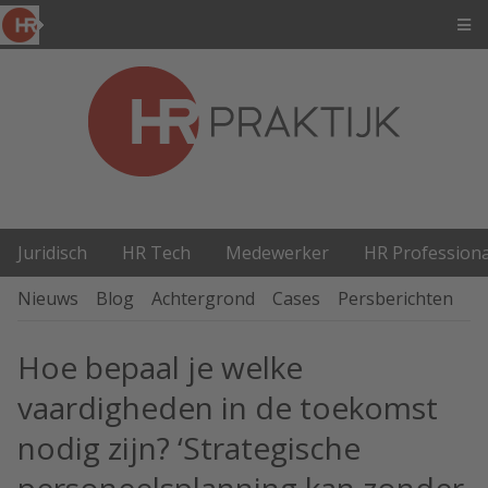
Juridisch
HR Tech
Medewerker
HR Professiona
Nieuws
Blog
Achtergrond
Cases
Persberichten
P
Hoe bepaal je welke
vaardigheden in de toekomst
nodig zijn? ‘Strategische