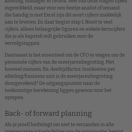
afdeling, manager, et cetera. Veel van deze vragen lijken
ingewikkeld, maar voor een beetje analist of iemand
die handig is met Excel zijn dit soort cijfers makkelijk
aan te leveren. En daar begint stap 1. Nooit te veel
cijfers, alleen belangrijke figuren en enkele kerncijfers
die je als kapstok wilt gebruiken voor de
vervolgstappen.
Daarnaast is het essentieel om de CFO te vragen om de
personele cijfers van de meerjarenbegroting. Met
hoeveel mensen, fte, deeltijdfactor, loonkosten per
afdeling/business unit is de meerjarenbegroting
doorgerekend? De uitgangspunten naar de
toekomstige berekening liggen gewoon voor het
oprapen.
Back- of forward planning
Als je jezelf bedwingt om niet te verzanden in alle
interessante actuele feitjes van de organisatie, begint