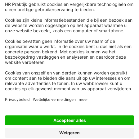
Snel naar
Meer
Nieuws
HR Academy
Whitepapers
HR Podcast
Webinars
CHRO
Word lid
HR Day
Contact
Volg Ons
Alle rechten voorbehouden
Privacyinstellingen
Privacy Statement
Algemene Voorwaarden