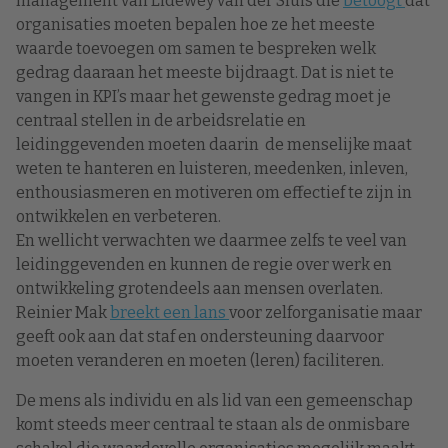
management van Lidewey van der Sluis die
betoogt
dat
organisaties moeten bepalen hoe ze het meeste
waarde toevoegen om samen te bespreken welk
gedrag daaraan het meeste bijdraagt. Dat is niet te
vangen in KPI’s maar het gewenste gedrag moet je
centraal stellen in de arbeidsrelatie en
leidinggevenden moeten daarin de menselijke maat
weten te hanteren en luisteren, meedenken, inleven,
enthousiasmeren en motiveren om effectief te zijn in
ontwikkelen en verbeteren.
En wellicht verwachten we daarmee zelfs te veel van
leidinggevenden en kunnen de regie over werk en
ontwikkeling grotendeels aan mensen overlaten.
Reinier Mak
breekt een lans
voor zelforganisatie maar
geeft ook aan dat staf en ondersteuning daarvoor
moeten veranderen en moeten (leren) faciliteren.
De mens als individu en als lid van een gemeenschap
komt steeds meer centraal te staan als de onmisbare