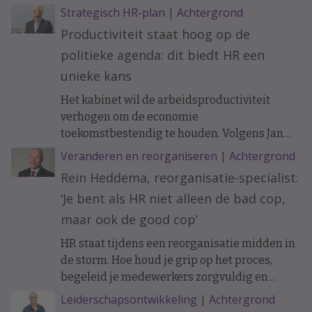
organisatiepsychologie Janneke Oostrom.
Strategisch HR-plan
|
Achtergrond
Productiviteit staat hoog op de
politieke agenda: dit biedt HR een
unieke kans
Het kabinet wil de arbeidsproductiviteit
verhogen om de economie
toekomstbestendig te houden. Volgens Jan
Tjerk Boonstra biedt de nieuwe
Veranderen en reorganiseren
|
Achtergrond
Productiviteitsagenda HR een uitgelezen
Rein Heddema, reorganisatie-specialist:
kans om een strategischere rol te pakken bij
‘Je bent als HR niet alleen de bad cop,
innovatie, werkontwerp en
organisatieontwikkeling.
maar ook de good cop’
HR staat tijdens een reorganisatie midden in
de storm. Hoe houd je grip op het proces,
begeleid je medewerkers zorgvuldig en
voorkom je dat je eigen team omvalt?
Leiderschapsontwikkeling
|
Achtergrond
Reorganisatie-specialist Rein Heddema deelt