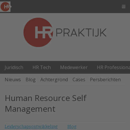
Juridisch
HR Tech
Medewerker
HR Professiona
Nieuws
Blog
Achtergrond
Cases
Persberichten
P
Human Resource Self
Management
Leiderschapsontwikkeling
Blog