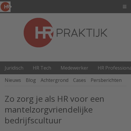
Juridisch
HR Tech
Medewerker
HR Professiona
Nieuws
Blog
Achtergrond
Cases
Persberichten
P
Zo zorg je als HR voor een
mantelzorgvriendelijke
bedrijfscultuur