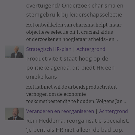
overtuigend? Onderzoek charisma en
stemgebruik bij leiderschapsselectie
Het ontwikkelen van charisma helpt, maar
objectieve selectie blijft cruciaal aldus
onderzoeker en hoogleraar arbeids- en
organisatiepsychologie Janneke Oostrom.
Strategisch HR-plan
|
Achtergrond
Productiviteit staat hoog op de
politieke agenda: dit biedt HR een
unieke kans
Het kabinet wil de arbeidsproductiviteit
verhogen om de economie
toekomstbestendig te houden. Volgens Jan
Tjerk Boonstra biedt de nieuwe
Veranderen en reorganiseren
|
Achtergrond
Productiviteitsagenda HR een uitgelezen
Rein Heddema, reorganisatie-specialist:
kans om een strategischere rol te pakken bij
‘Je bent als HR niet alleen de bad cop,
innovatie, werkontwerp en