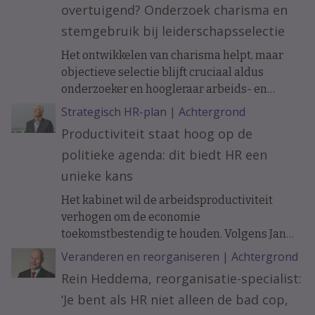
overtuigend? Onderzoek charisma en
stemgebruik bij leiderschapsselectie
Het ontwikkelen van charisma helpt, maar
objectieve selectie blijft cruciaal aldus
onderzoeker en hoogleraar arbeids- en
organisatiepsychologie Janneke Oostrom.
Strategisch HR-plan
|
Achtergrond
Productiviteit staat hoog op de
politieke agenda: dit biedt HR een
unieke kans
Het kabinet wil de arbeidsproductiviteit
verhogen om de economie
toekomstbestendig te houden. Volgens Jan
Tjerk Boonstra biedt de nieuwe
Veranderen en reorganiseren
|
Achtergrond
Productiviteitsagenda HR een uitgelezen
Rein Heddema, reorganisatie-specialist:
kans om een strategischere rol te pakken bij
‘Je bent als HR niet alleen de bad cop,
innovatie, werkontwerp en