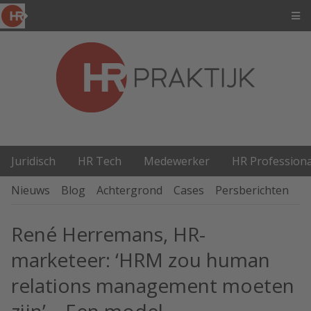
Juridisch
HR Tech
Medewerker
HR Professiona
Nieuws
Blog
Achtergrond
Cases
Persberichten
P
René Herremans, HR-
marketeer: ‘HRM zou human
relations management moeten