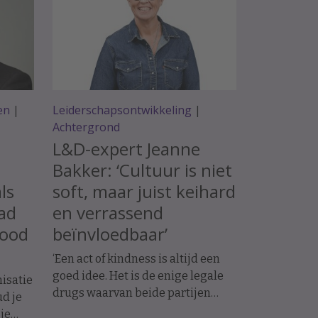
en
|
Leiderschapsontwikkeling
|
Achtergrond
L&D-expert Jeanne
Bakker: ‘Cultuur is niet
als
soft, maar juist keihard
bad
en verrassend
good
beïnvloedbaar’
‘Een act of kindness is altijd een
goed idee. Het is de enige legale
nisatie
drugs waarvan beide partijen
d je
high worden.’
 je