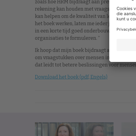
zoals hoe HRM bijdraagt aan prestaties on
rekening kan houden met vraagstukken vanu
kan helpen om de kwaliteit van leven van a
het boek werken, laten me ieder jaar zien da
in een korte tijd goed onderbouwde, praktis
organisaties te formuleren. “
Ik hoop dat mijn boek bijdraagt aan het zel
om vraagstukken over mensen in organisatie
dat leidt tot betere beslissingen voor mense
Download het boek (pdf, Engels)