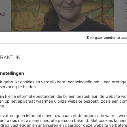
edt
n
een
bewijs voor iedere theorie en geeft
nen worden toegepast. Ook worden verschillende
steld waarmee de kennis getoetst kan worden. Het
ntwoordelijk is voor het nemen van beslissingen over
dat kennis en onderzoek vanuit de universiteit niet
is zonde! Mijn droom is om wetenschappelijk
 resource management toegankelijk te maken voor
rs en wetenschappers. Het boek brengt
kaar voor HR-vragen die in elke organisatie leven,