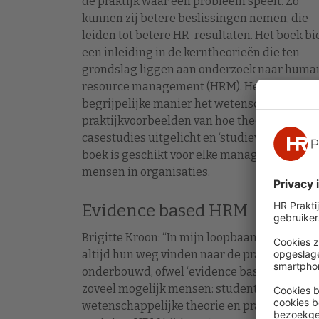
de praktijk waar een probleem speelt. Zo
kunnen zij betere beslissingen nemen, die
leiden tot betere HR-resultaten. Het boek bi
een inleiding in de kerntheorieën die ten
grondslag liggen aan onderzoek naar huma
resource management (HRM). Het toont op 
begrijpelijke manier het wetenschappelijke 
praktijkvoorbeelden van hoe theorieën kun
casestudies uitgelicht en ‘studievragen’ ge
boek is geschikt voor elke manager die vera
mensen in organisaties.
Evidence based HRM
Brigitte Kroon: “In mijn loopbaan viel me op 
altijd hun weg vinden naar de praktijk. Dat 
onderbouwd, ofwel ‘evidence based’ human
zoveel mogelijk mensen: studenten, manage
wetenschappelijke theorie en praktijk bij el