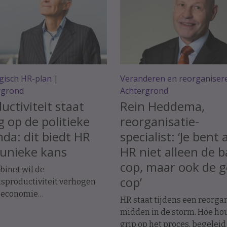
gisch HR-plan
|
Veranderen en reorganiser
rgrond
Achtergrond
uctiviteit staat
Rein Heddema,
 op de politieke
reorganisatie-
da: dit biedt HR
specialist: ‘Je bent 
unieke kans
HR niet alleen de 
cop, maar ook de 
binet wil de
cop’
sproductiviteit verhogen
 economie
HR staat tijdens een reorga
mstbestendig te houden.
midden in de storm. Hoe hou
s Jan Tjerk Boonstra biedt
grip op het proces, begeleid