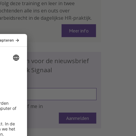
Volg deze training en leer in twee
ochtenden alle ins en outs over
arbeidsrecht in de dagelijkse HR-praktijk.
Meer info
Schrijf je in voor de nieuwsbrief
HR Praktijk Signaal
E-mailadres
Ja, ik schrijf me in