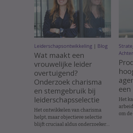
Leiderschapsontwikkeling
|
Blog
Strate
Achte
Wat maakt een
Prod
vrouwelijke leider
hoog
overtuigend?
agen
Onderzoek charisma
een 
en stemgebruik bij
leiderschapsselectie
Het ka
arbeid
Het ontwikkelen van charisma
om de
helpt, maar objectieve selectie
toeko
blijft cruciaal aldus onderzoeker
Volgen
en hoogleraar arbeids- en