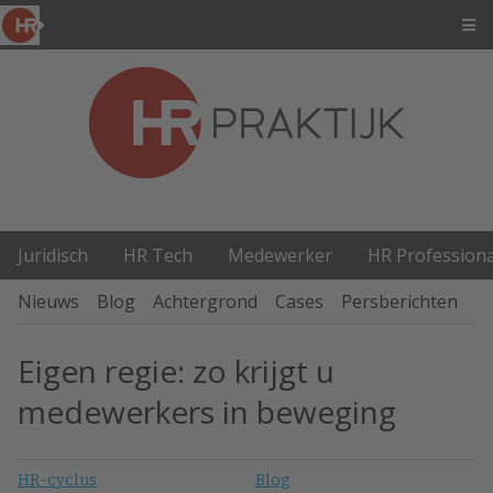
Juridisch
HR Tech
Medewerker
HR Professiona
Nieuws
Blog
Achtergrond
Cases
Persberichten
P
Eigen regie: zo krijgt u
medewerkers in beweging
HR-cyclus
Blog