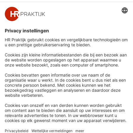
partijen high worden.’
Snel naar
Meer
Nieuws
HR Academy
Whitepapers
HR Podcast
Webinars
CHRO
Word lid
HR Day
Contact
Volg Ons