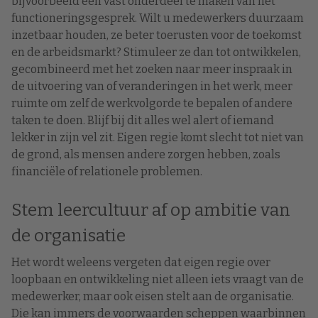
bijvoorbeeld een vast onderdeel te maken van het
functioneringsgesprek. Wilt u medewerkers duurzaam
inzetbaar houden, ze beter toerusten voor de toekomst
en de arbeidsmarkt? Stimuleer ze dan tot ontwikkelen,
gecombineerd met het zoeken naar meer inspraak in
de uitvoering van of veranderingen in het werk, meer
ruimte om zelf de werkvolgorde te bepalen of andere
taken te doen. Blijf bij dit alles wel alert of iemand
lekker in zijn vel zit. Eigen regie komt slecht tot niet van
de grond, als mensen andere zorgen hebben, zoals
financiële of relationele problemen.
Stem leercultuur af op ambitie van
de organisatie
Het wordt weleens vergeten dat eigen regie over
loopbaan en ontwikkeling niet alleen iets vraagt van de
medewerker, maar ook eisen stelt aan de organisatie.
Die kan immers de voorwaarden scheppen waarbinnen