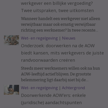
werkgever een billijke vergoeding?
Twee uitspraken, twee uitkomsten
Wanneer handelt een werkgever niet alleen
verwijtbaar maar ook ernstig verwijtbaar
richting een werknemer? In twee recente
uitspraken werd de arbeidsovereenkomst
Wet- en regelgeving
|
Nieuws
ontbonden op initiatief van de werknemer. In
Onderzoek: doorwerken na de AOW
het ene geval moest de werkgever een forse
biedt kansen, mits werkgevers de juiste
billijke vergoeding betalen, in het andere
geval hoefde dat niet.
randvoorwaarden creëren
Steeds meer werknemers willen ook na hun
AOW-leeftijd actief blijven. De grootste
belemmering ligt daarbij niet bij de
doorwerkers zelf, maar bij de organisatie.
Wet- en regelgeving
|
Achtergrond
Doorwerkende AOW’ers: enkele
(juridische) aandachtspunten