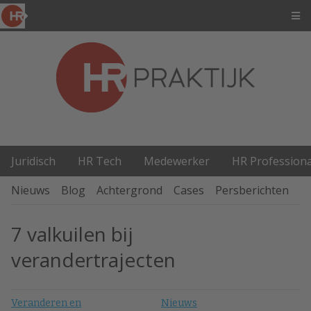
Juridisch
HR Tech
Medewerker
HR Professiona
Nieuws
Blog
Achtergrond
Cases
Persberichten
P
7 valkuilen bij
verandertrajecten
Veranderen en
Nieuws