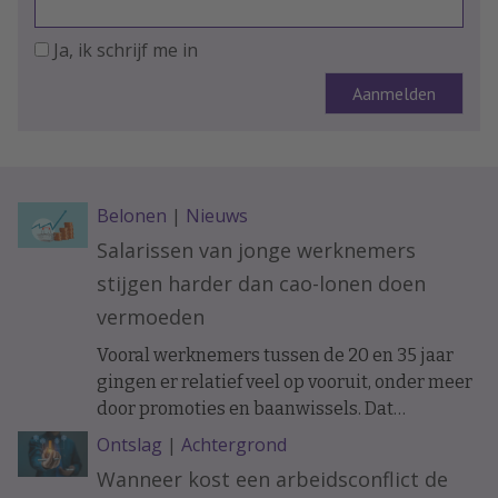
Ja, ik schrijf me in
Belonen
|
Nieuws
Salarissen van jonge werknemers
stijgen harder dan cao-lonen doen
vermoeden
Vooral werknemers tussen de 20 en 35 jaar
gingen er relatief veel op vooruit, onder meer
door promoties en baanwissels. Dat
constateren economen van ABN Amro in
Ontslag
|
Achtergrond
vakblad ESB, meldt De Telegraaf.
Wanneer kost een arbeidsconflict de