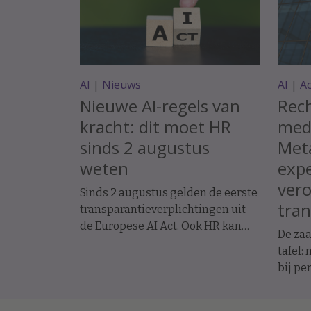
AI
|
Nieuws
AI
|
A
Nieuwe AI-regels van
Rec
kracht: dit moet HR
med
sinds 2 augustus
Met
weten
expe
ver
Sinds 2 augustus gelden de eerste
tran
transparantieverplichtingen uit
de Europese AI Act. Ook HR kan
De zaa
daarmee te maken krijgen.
tafel:
Bijvoorbeeld als sollicitanten of
bij pe
medewerkers communiceren met
Desku
een AI-chatbot. Wat verandert er
Versm
precies en wanneer moet je