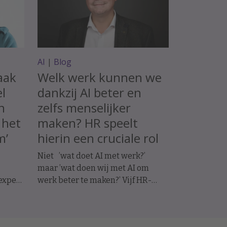
AI
|
Blog
aak
Welk werk kunnen we
el
dankzij AI beter en
n
zelfs menselijker
 het
maken? HR speelt
m’
hierin een cruciale rol
Niet ’wat doet AI met werk?’
maar ’wat doen wij met AI om
expert
werk beter te maken?’ Vijf HR-
an de
principes voor werkgeluk in een
s
AI-gedreven organisatie.