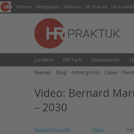
Partners
Whitepapers
Webinars
HR Podcast
HR Academ
Juridisch
HR Tech
Medewerker
H
Nieuws
Blog
Achtergrond
Cases
Pers
Video: Bernard Marr
– 2030
Datagedreven HR
Video
Par