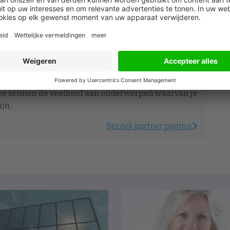
 op niveau! HR Academy is er speciaal voor HR-
nctionarissen met personeelsverantwoordelijkheid.
 helemaal gespecialiseerd in kennisopleidingen
human resources management. We weten hoe breed
 we kennen de veelheid aan onderwerpen waarvan je
jn.
Bezoek partner pagina