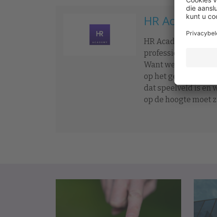
HR Academy
HR Academy – Kennis
professionals en fu
Want we hebben ons
op het gebied van 
dat speelveld is en
op de hoogte moet zi