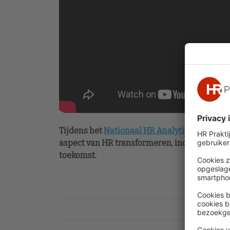
Tijdens het
Nationaal HR Analytics Congres
aspect van HR transformeren, inclusief voorb
toekomst.