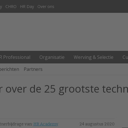
y
CHRO
HR Day
Over ons
R Professional
Organisatie
Werving & Selectie
Cu
berichten
Partners
 over de 25 grootste tech
tnerbijdrage van:
HR Academy
24 augustus 2020