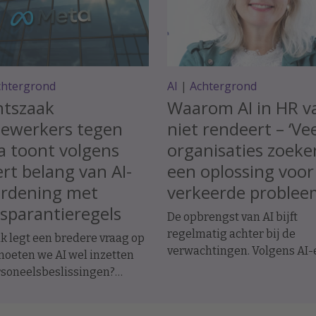
chtergrond
AI
|
Achtergrond
htszaak
Waarom AI in HR v
ewerkers tegen
niet rendeert – ‘Ve
a toont volgens
organisaties zoeke
rt belang van AI-
een oplossing voor
ordening met
verkeerde problee
sparantieregels
De opbrengst van AI bijft
regelmatig achter bij de
k legt een bredere vraag op
verwachtingen. Volgens AI-
 moeten we AI wel inzetten
Jolanda ter Maten ligt dat a
rsoneelsbeslissingen?
manier waarop organisatie
ndige data-ethiek Koen
ermee beginnen.
issen maant tot