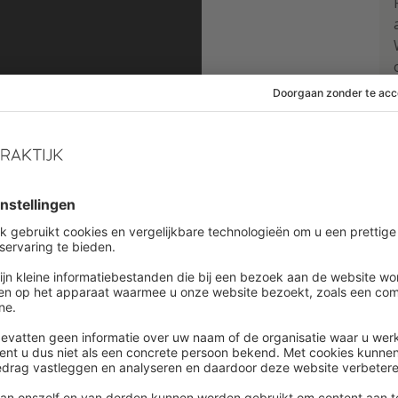
vertelt Bernard Marr over hoe data en analyses elk
eelden uit de praktijk en wat dit betekent voor de