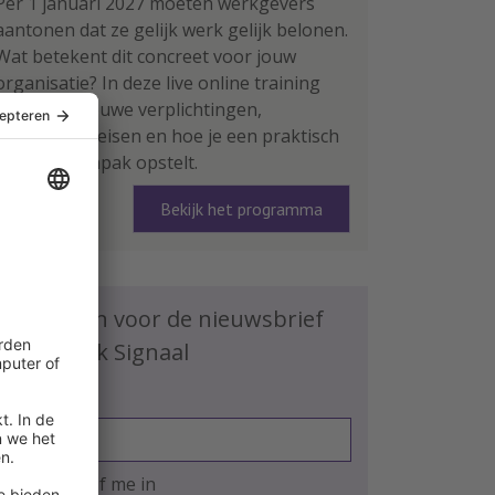
Per 1 januari 2027 moeten werkgevers
aantonen dat ze gelijk werk gelijk belonen.
Wat betekent dit concreet voor jouw
organisatie? In deze live online training
leer je de nieuwe verplichtingen,
rapportage-eisen en hoe je een praktisch
plan van aanpak opstelt.
Bekijk het programma
Schrijf je in voor de nieuwsbrief
HR Praktijk Signaal
E-mailadres
Ja, ik schrijf me in