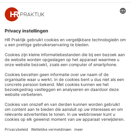
HR-communicatie effectiever maken.
Snel naar
Meer
Nieuws
HR Academy
Whitepapers
HR Podcast
Webinars
CHRO
Word lid
HR Day
Contact
Volg Ons