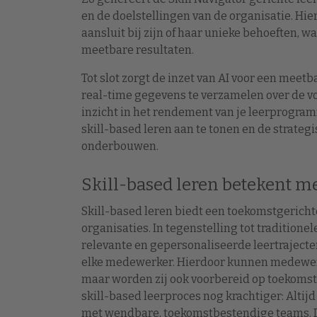
en de doelstellingen van de organisatie. Hie
aansluit bij zijn of haar unieke behoeften, wa
meetbare resultaten.
Tot slot zorgt de inzet van AI voor een mee
real-time gegevens te verzamelen over de vo
inzicht in het rendement van je leerprogramm
skill-based leren aan te tonen en de strateg
onderbouwen.
Skill-based leren betekent m
Skill-based leren biedt een toekomstgerichte
organisaties. In tegenstelling tot traditione
relevante en gepersonaliseerde leertrajecte
elke medewerker. Hierdoor kunnen medewerker
maar worden zij ook voorbereid op toekomsti
skill-based leerproces nog krachtiger: Altij
met wendbare, toekomstbestendige teams. Da