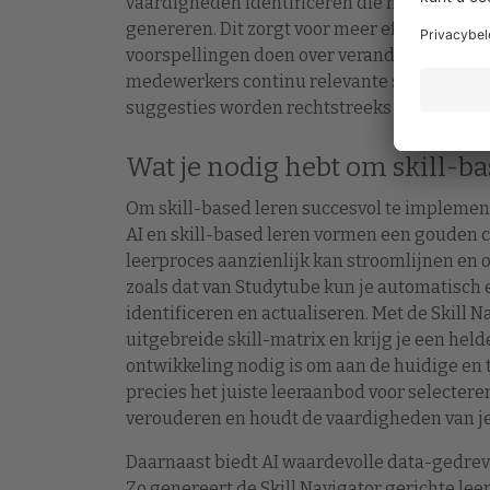
vaardigheden identificeren die medewerker
genereren. Dit zorgt voor meer efficiëntie 
voorspellingen doen over veranderingen bi
medewerkers continu relevante suggesties on
suggesties worden rechtstreeks gematcht aa
Wat je nodig hebt om skill-ba
Om skill-based leren succesvol te implement
AI en skill-based leren vormen een gouden 
leerproces aanzienlijk kan stroomlijnen en 
zoals dat van Studytube kun je automatisch
identificeren en actualiseren. Met de Skill 
uitgebreide skill-matrix en krijg je een held
ontwikkeling nodig is om aan de huidige en 
precies het juiste leeraanbod voor selectere
verouderen en houdt de vaardigheden van je
Daarnaast biedt AI waardevolle data-gedrev
Zo genereert de Skill Navigator gerichte leer