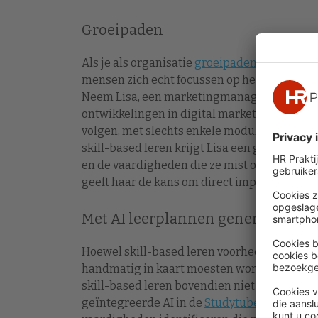
Groeipaden
Als je als organisatie
groeipaden ontwikkelt
mensen zich echt focussen op het ontwikkel
Neem Lisa, een marketingmanager die moeite
ontwikkelingen in digital marketing. In een 
volgen, met slechts enkele modules die rele
skill-based leren krijgt Lisa een gepersonal
en de vaardigheden die ze mist om haar camp
geeft haar de kans om direct impact te make
Met AI leerplannen genereren
Hoewel skill-based leren voorheen tijdsinte
handmatig in kaart moesten worden gebracht,
skill-based leren bovendien niet alleen makke
geïntegreerde AI in de
Studytube Skill Navi