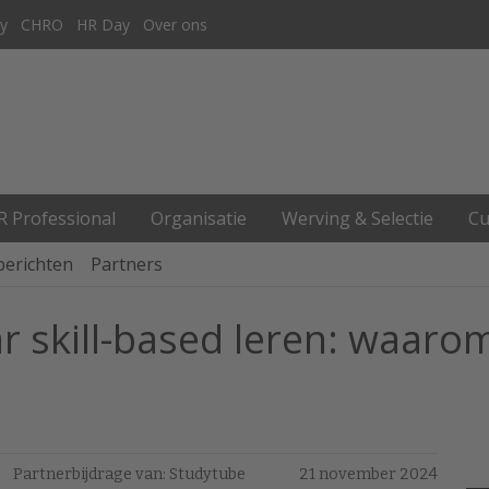
y
CHRO
HR Day
Over ons
R Professional
Organisatie
Werving & Selectie
Cu
berichten
Partners
ar skill-based leren: waaro
Partnerbijdrage van: Studytube
21 november 2024