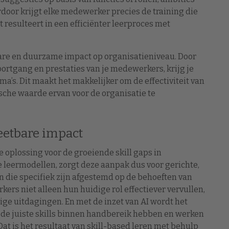
rdoor krijgt elke medewerker precies de training die
t resulteert in een efficiënter leerproces met
tbare en duurzame impact op organisatieniveau. Door
ortgang en prestaties van je medewerkers, krijg je
a’s. Dit maakt het makkelijker om de effectiviteit van
ische waarde ervan voor de organisatie te
eetbare impact
 oplossing voor de groeiende skill gaps in
le leermodellen, zorgt deze aanpak dus voor gerichte,
n die specifiek zijn afgestemd op de behoeften van
s niet alleen hun huidige rol effectiever vervullen,
ge uitdagingen. En met de inzet van AI wordt het
d de juiste skills binnen handbereik hebben en werken
t is het resultaat van skill-based leren met behulp