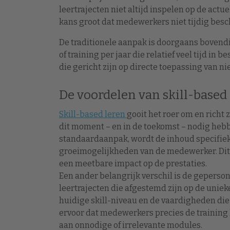
leertrajecten niet altijd inspelen op de actu
kans groot dat medewerkers niet tijdig besc
De traditionele aanpak is doorgaans bovendi
of training per jaar die relatief veel tijd in
die gericht zijn op directe toepassing van ni
De voordelen van skill-based
Skill-based leren
gooit het roer om en richt
dit moment – en in de toekomst – nodig hebben
standaardaanpak, wordt de inhoud specifiek
groeimogelijkheden van de medewerker. Dit 
een meetbare impact op de prestaties.
Een ander belangrijk verschil is de geperson
leertrajecten die afgestemd zijn op de unie
huidige skill-niveau en de vaardigheden die
ervoor dat medewerkers precies de training k
aan onnodige of irrelevante modules.