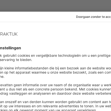
in plaats van traditionele functieprofielen kunnen je
en van vaardigheden die passen bij hun ambities.
 heeft om bij te blijven met de nieuwste
traditioneel leertraject zou ze een algemene cursus
vant zijn voor haar specifieke uitdagingen. Maar met
iseerd traject, gericht op haar huidige kennisniveau
agnes effectiever te maken. Dit bespaart haar tijd en
n.
nsief was, omdat alle benodigde en gewenste skills
 is dat nu niet meer het geval. Dankzij AI wordt
lijker, maar ook veel leuker en effectiever! Zo kan de
gator
bijvoorbeeld in een mum van tijd de