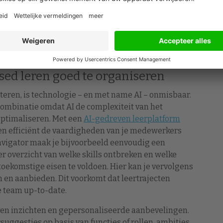
s missen en gepersonaliseerde leerplannen
én kostenbesparingen. Bovendien kan de AI
nnen een bepaald werkgebied, waardoor
tvangen voor te ontwikkelen skills. En die
n de relevante trainingen op het leerplatform.
sed leren goed te organiseren
eren, is technologie – en met name AI – onmisbaar.
combinatie omdat AI de complexiteit van het
optimaliseren. Met een
AI-gedreven leerplatform
 en efficiënt de vaardigheden van je medewerkers
Navigator maak je bijvoorbeeld eenvoudig een
er overzicht van welke skills ontbreken en welke
toekomstige eisen te voldoen. Hier kan je vervolgens
n en aanbieden. Dit voorkomt dat leertrajecten
 team up-to-date.
en inzichten en gepersonaliseerde aanbevelingen.
suggesties op basis van functies of rollen, ambities