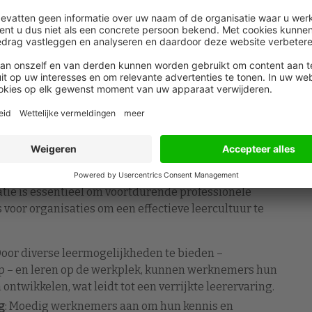
elmatige gesprekken over loopbaanambities en nagaan
ingen van de organisatie kunnen teamleden
en om ervoor te zorgen dat de procedures voor
nd en gebruiksvriendelijk zijn. Door de ontwikkeling
en, kunnen managers een cruciale rol spelen in het
het personeel.
tuur te creëren
tie is essentieel om voortdurende professionele
ps voor organisaties om een effectieve leercultuur te
 Door diverse leermogelijkheden te bieden –
p – en leren op de werkplek, kunnen werknemers hun
ntwikkelen, wat leidt tot een verrijkte leerervaring.
g
: Moedig werknemers aan om hun kennis en