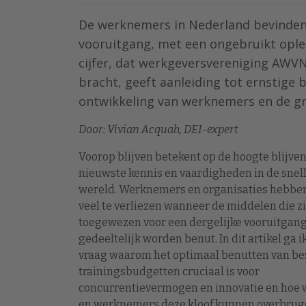
De werknemers in Nederland bevinden 
vooruitgang, met een ongebruikt oplei
cijfer, dat werkgeversvereniging AWV
bracht, geeft aanleiding tot ernstige 
ontwikkeling van werknemers en de gro
Door: Vivian Acquah, DEI-expert
Voorop blijven betekent op de hoogte blijve
nieuwste kennis en vaardigheden in de snell
wereld. Werknemers en organisaties hebbe
veel te verliezen wanneer de middelen die zi
toegewezen voor een dergelijke vooruitgang
gedeeltelijk worden benut. In dit artikel ga i
vraag waarom het optimaal benutten van be
trainingsbudgetten cruciaal is voor
concurrentievermogen en innovatie en hoe
en werknemers deze kloof kunnen overbrug