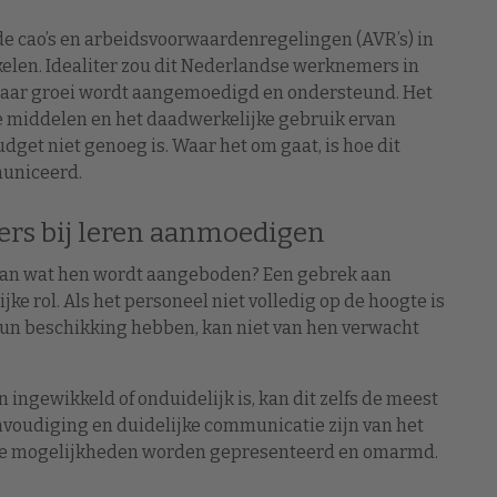
de cao’s en arbeidsvoorwaardenregelingen (AVR’s) in
elen. Idealiter zou dit Nederlandse werknemers in
waar groei wordt aangemoedigd en ondersteund. Het
e middelen en het daadwerkelijke gebruik ervan
get niet genoeg is. Waar het om gaat, is hoe dit
uniceerd.
rs bij leren aanmoedigen
n wat hen wordt aangeboden? Een gebrek aan
ke rol. Als het personeel niet volledig op de hoogte is
hun beschikking hebben, kan niet van hen verwacht
ingewikkeld of onduidelijk is, kan dit zelfs de meest
oudiging en duidelijke communicatie zijn van het
eze mogelijkheden worden gepresenteerd en omarmd.