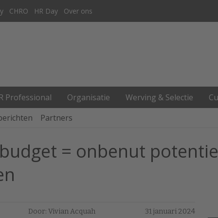
y
CHRO
HR Day
Over ons
R Professional
Organisatie
Werving & Selectie
Cu
berichten
Partners
budget = onbenut potentiee
en
Door: Vivian Acquah
31 januari 2024