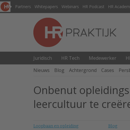
Partners
Whitepapers
Webinars
HR Podcast
HR Academ
Juridisch
HR Tech
Medewerker
H
Nieuws
Blog
Achtergrond
Cases
Pers
Onbenut opleidings
leercultuur te creër
Loopbaan en opleiding
Blog