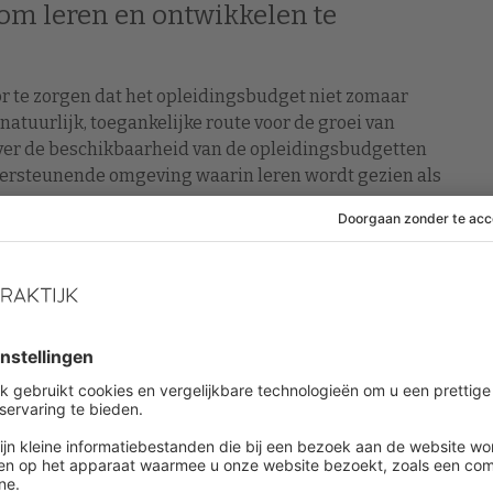
om leren en ontwikkelen te
or te zorgen dat het opleidingsbudget niet zomaar
 natuurlijk, toegankelijke route voor de groei van
ver de beschikbaarheid van de opleidingsbudgetten
ondersteunende omgeving waarin leren wordt gezien als
es.
ingsprogramma’s actief promoten, de voordelen
baanontwikkeling. Door opleidingsprogramma’s af te
nbehoeften van de werknemer en het bedrijf, kan de
vergroot.
n het ondersteunen van
sche doelstellingen van een organisatie en de
e kunnen een proactieve houding aannemen bij het