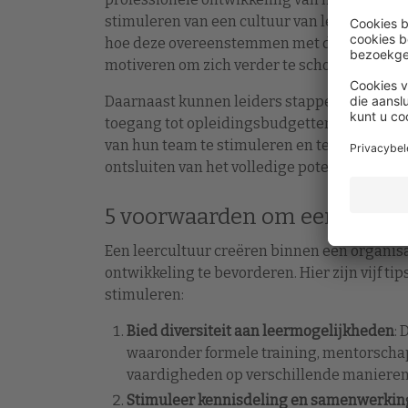
stimuleren van een cultuur van leren. Reg
hoe deze overeenstemmen met de doelstell
motiveren om zich verder te scholen.
Daarnaast kunnen leiders stappen ondernem
toegang tot opleidingsbudgetten gestroomlij
van hun team te stimuleren en te ondersteun
ontsluiten van het volledige potentieel van 
5 voorwaarden om een leercul
Een leercultuur creëren binnen een organisa
ontwikkeling te bevorderen. Hier zijn vijf ti
stimuleren:
Bied diversiteit aan leermogelijkheden
:
waaronder formele training, mentorscha
vaardigheden op verschillende manieren o
Stimuleer kennisdeling en samenwerkin