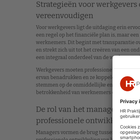
Strategieën voor werkgevers 
vereenvoudigen
Voor werkgevers ligt de uitdaging erin ervo
een regel op het financiële plan is, maar een
werknemers. Dit begint met transparantie o
en strekt zich uit tot het creëren van een 
een integraal onderdeel van de werkprestati
Werkgevers moeten professionele ontwikkel
ervan benadrukken en ze koppelen aan loop
stemmen op de onmiddellijke en langetermij
betrokkenheid van werknemers ook worden 
De rol van het management i
professionele ontwikkeling
Managers vormen de brug tussen de strategi
professionele ontwikkeling van het team. Z