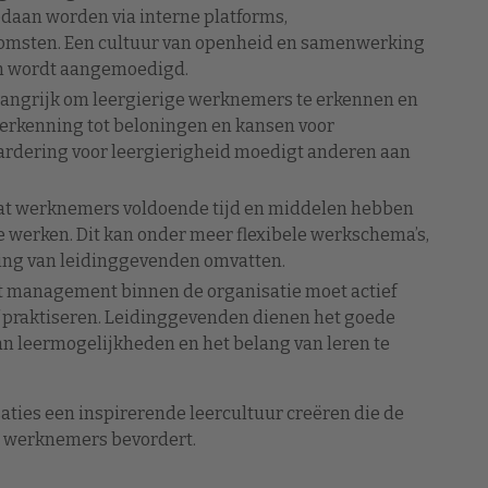
gedaan worden via interne platforms,
omsten. Een cultuur van openheid en samenwerking
en wordt aangemoedigd.
belangrijk om leergierige werknemers te erkennen en
e erkenning tot beloningen en kansen voor
ardering voor leergierigheid moedigt anderen aan
dat werknemers voldoende tijd en middelen hebben
e werken. Dit kan onder meer flexibele werkschema’s,
ing van leidinggevenden omvatten.
et management binnen de organisatie moet actief
elf praktiseren. Leidinggevenden dienen het goede
an leermogelijkheden en het belang van leren te
saties een inspirerende leercultuur creëren die de
n werknemers bevordert.