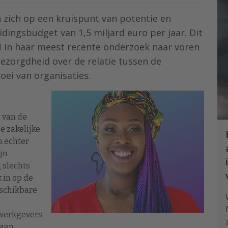
zich op een kruispunt van potentie en
dingsbudget van 1,5 miljard euro per jaar. Dit
N in haar meest recente onderzoek naar voren
bezorgdheid over de relatie tussen de
ei van organisaties.
n van de
e zakelijke
n echter
jn
 slechts
k in op de
schikbare
 werkgevers
gen.