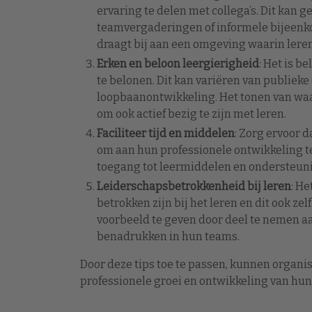
ervaring te delen met collega’s. Dit kan 
teamvergaderingen of informele bijeenk
draagt bij aan een omgeving waarin ler
Erken en beloon leergierigheid
: Het is 
te belonen. Dit kan variëren van publiek
loopbaanontwikkeling. Het tonen van wa
om ook actief bezig te zijn met leren.
Faciliteer tijd en middelen
: Zorg ervoor 
om aan hun professionele ontwikkeling t
toegang tot leermiddelen en ondersteun
Leiderschapsbetrokkenheid bij leren
: H
betrokken zijn bij het leren en dit ook z
voorbeeld te geven door deel te nemen a
benadrukken in hun teams.
Door deze tips toe te passen, kunnen organi
professionele groei en ontwikkeling van hu